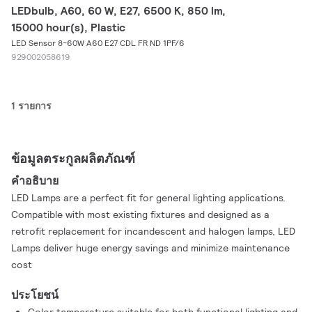
LEDbulb, A60, 60 W, E27, 6500 K, 850 lm,
15000 hour(s), Plastic
LED Sensor 8-60W A60 E27 CDL FR ND 1PF/6
929002058619
1 รายการ
ข้อมูลตระกูลผลิตภัณฑ์
คำอธิบาย
LED Lamps are a perfect fit for general lighting applications.
Compatible with most existing fixtures and designed as a
retrofit replacement for incandescent and halogen lamps, LED
Lamps deliver huge energy savings and minimize maintenance
cost
ประโยชน์