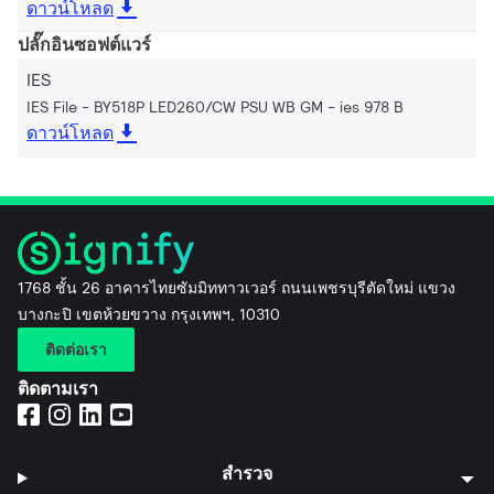
ดาวน์โหลด
ปลั๊กอินซอฟต์แวร์
IES
IES File - BY518P LED260/CW PSU WB GM
ies 978 B
ดาวน์โหลด
1768 ชั้น 26 อาคารไทยซัมมิททาวเวอร์ ถนนเพชรบุรีตัดใหม่ แขวง
บางกะปิ เขตห้วยขวาง กรุงเทพฯ, 10310
ติดต่อเรา
ติดตามเรา
สำรวจ