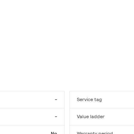
-
Service tag
-
Value ladder
No
Warranty period