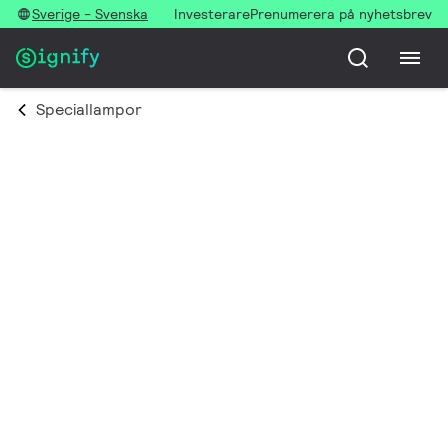
Sverige - Svenska
Investerare
Prenumerera på nyhetsbrev
Speciallampor