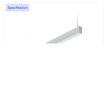
Specifikation
TrueLine nedpendlad
35 produkter
Konfigurera
Prestanda