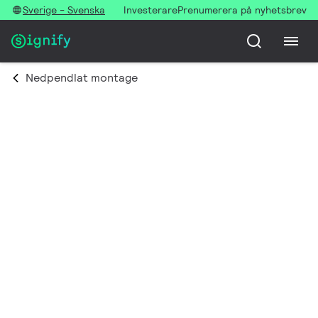
Sverige - Svenska
Investerare
Prenumerera på nyhetsbrev
Nedpendlat montage