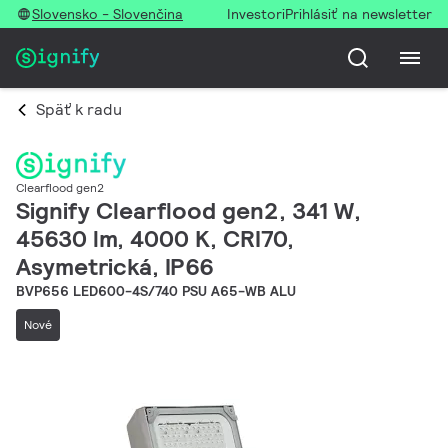
Slovensko - Slovenčina
Investori
Prihlásiť na newsletter
Späť k radu
Clearflood gen2
Signify Clearflood gen2, 341 W,
45630 lm, 4000 K, CRI70,
Asymetrická, IP66
BVP656 LED600-4S/740 PSU A65-WB ALU
Nové