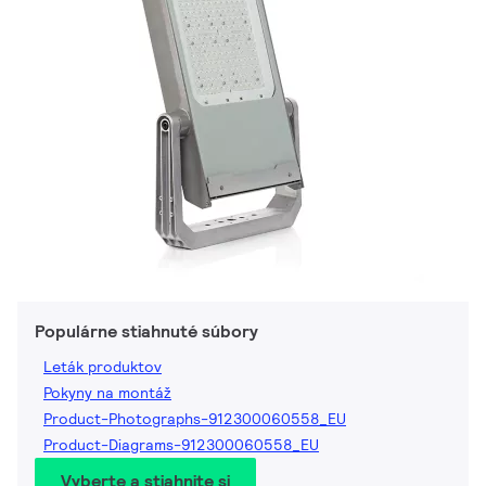
Populárne stiahnuté súbory
Leták produktov
Pokyny na montáž
Product-Photographs-912300060558_EU
Product-Diagrams-912300060558_EU
Vyberte a stiahnite si