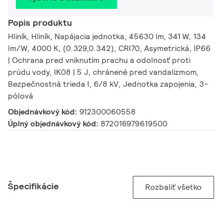
Popis produktu
Hliník, Hliník, Napájacia jednotka, 45630 lm, 341 W, 134
lm/W, 4000 K, (0.329,0.342), CRI70, Asymetrická, IP66
| Ochrana pred vniknutím prachu a odolnosť proti
prúdu vody, IK08 | 5 J, chránené pred vandalizmom,
Bezpečnostná trieda I, 6/8 kV, Jednotka zapojenia, 3-
pólová
Objednávkový kód:
912300060558
Úplný objednávkový kód:
872016979619500
Špecifikácie
Rozbaliť všetko