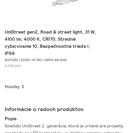
UniStreet gen2, Road & street light, 31 W,
4100 lm, 4000 K, CRI70, Stredné
vyžarovanie 10, Bezpečnostná trieda I,
IP66
BGP280 LED50-1F/740 I DM10 48/60S
62780200
Položky: 5
Informácie o radoch produktov
Popis
Svietidlo UniStreet 2. generácie, ktoré je určené pre projekty