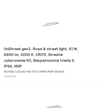
UniStreet gen2, Road & street light, 61 W,
8600 lm, 3000 K, CRI70, Stredné
vyžarovanie 50, Bezpečnostná trieda II,
IP66, MSP
BGP292 LED100-4S/730 II DM50 MSP 48/60S
18142700