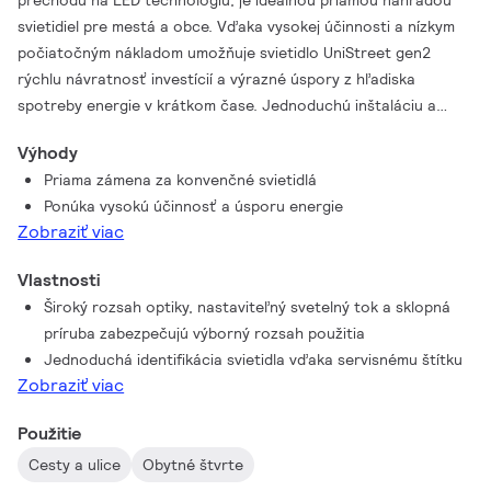
prechodu na LED technológiu, je ideálnou priamou náhradou
svietidiel pre mestá a obce. Vďaka vysokej účinnosti a nízkym
počiatočným nákladom umožňuje svietidlo UniStreet gen2
rýchlu návratnosť investícií a výrazné úspory z hľadiska
spotreby energie v krátkom čase. Jednoduchú inštaláciu a
údržbu zabezpečuje Service tag a zásuvka SR (System Ready)
Výhody
Zhaga, ktoré zároveň zabezpečujú pripravenosť na budúcnosť,
Priama zámena za konvenčné svietidlá
a toto svietidlo je možné spárovať s riadením osvetlenia,
Ponúka vysokú účinnosť a úsporu energie
senzormi a softvérovými aplikáciami, ako je Interact City.
Zobraziť viac
UniStreet gen2 je dostupný so širokým výberom rôznych optík
a variantov svetelného toku, ktoré je možné ďalej doladiť
Vlastnosti
podľa presných požiadaviek projektu, a predstavuje skutočnú
Široký rozsah optiky, nastaviteľný svetelný tok a sklopná
priamu náhradu za konvenčné alebo LED svietidlá prvej
príruba zabezpečujú výborný rozsah použitia
generácie. Kompaktné svietidlo vyrobené z vysoko kvalitných
Jednoduchá identifikácia svietidla vďaka servisnému štítku
materiálov sa na konci svojej životnosti ľahko demontuje a
Zobraziť viac
recykluje.
Použitie
Cesty a ulice
Obytné štvrte