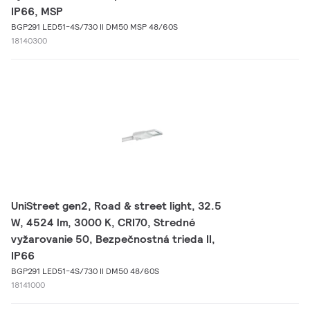
IP66, MSP
BGP291 LED51-4S/730 II DM50 MSP 48/60S
18140300
UniStreet gen2, Road & street light, 32.5
W, 4524 lm, 3000 K, CRI70, Stredné
vyžarovanie 50, Bezpečnostná trieda II,
IP66
BGP291 LED51-4S/730 II DM50 48/60S
18141000