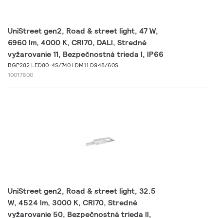
UniStreet gen2, Road & street light, 47 W,
6960 lm, 4000 K, CRI70, DALI, Stredné
vyžarovanie 11, Bezpečnostná trieda I, IP66
BGP282 LED80-4S/740 I DM11 D948/60S
10017600
UniStreet gen2, Road & street light, 32.5
W, 4524 lm, 3000 K, CRI70, Stredné
vyžarovanie 50, Bezpečnostná trieda II,