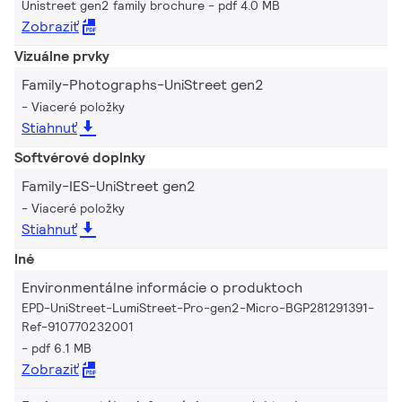
Unistreet gen2 family brochure
pdf 4.0 MB
Zobraziť
Vizuálne prvky
Family-Photographs-UniStreet gen2
Viaceré položky
Stiahnuť
Softvérové doplnky
Family-IES-UniStreet gen2
Viaceré položky
Stiahnuť
Iné
Environmentálne informácie o produktoch
EPD-UniStreet-LumiStreet-Pro-gen2-Micro-BGP281291391-
Ref-910770232001
pdf 6.1 MB
Zobraziť