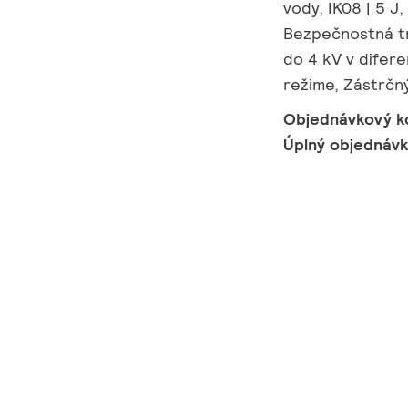
vody, IK08 | 5 
Bezpečnostná tr
do 4 kV v difer
režime, Zástrčn
Objednávkový k
Úplný objednáv