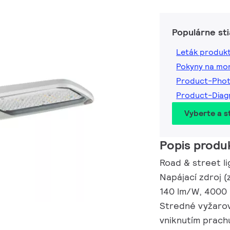
Populárne st
Leták produk
Pokyny na mo
Product-Pho
Product-Dia
Vyberte a st
Popis produ
Road & street lig
Napájací zdroj (
140 lm/W, 4000 K
Stredné vyžarov
vniknutím prach