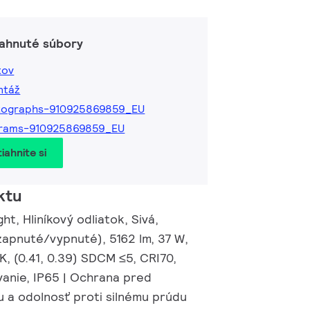
iahnuté súbory
tov
ntáž
tographs-910925869859_EU
grams-910925869859_EU
iahnite si
ktu
ht, Hliníkový odliatok, Sivá,
zapnuté/vypnuté), 5162 lm, 37 W,
, (0.41, 0.39) SDCM ≤5, CRI70,
anie, IP65 | Ochrana pred
u a odolnosť proti silnému prúdu