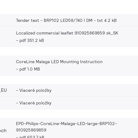
Tender text - BRP102 LED58/740 I DM
txt 4.2 kB
Localized commercial leaflet 910925869859 sk_SK
pdf 351.2 kB
CoreLine Malaga LED Mounting Instruction
pdf 1.0 MB
_EU
Viaceré položky
Viaceré položky
EPD-Philips-CoreLine-Malaga-LED-large-BRP102-
910925869859
och
pdf 653.7 kB