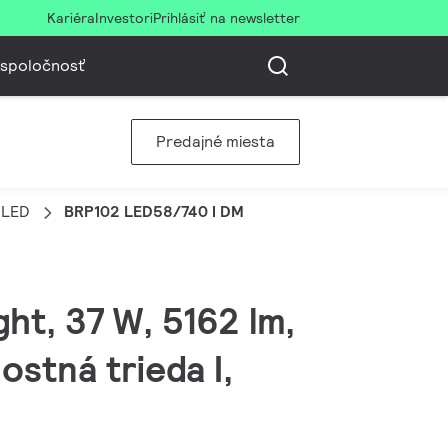
Kariéra
Investori
Prihlásiť na newsletter
 spoločnosť
Predajné miesta
 LED
BRP102 LED58/740 I DM
ght, 37 W, 5162 lm,
stná trieda I,