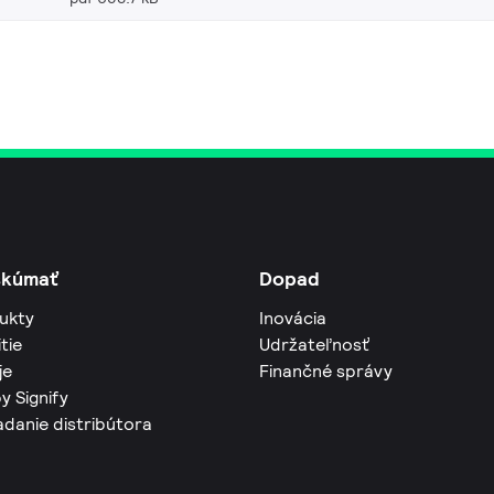
skúmať
Dopad
ukty
Inovácia
tie
Udržateľnosť
je
Finančné správy
y Signify
adanie distribútora