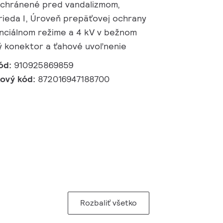
J, chránené pred vandalizmom,
ieda I, Úroveň prepäťovej ochrany
enciálnom režime a 4 kV v bežnom
ý konektor a ťahové uvoľnenie
ód:
910925869859
kový kód:
872016947188700
Rozbaliť všetko