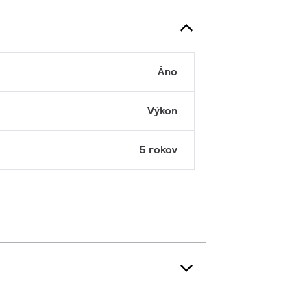
Áno
Výkon
5 rokov