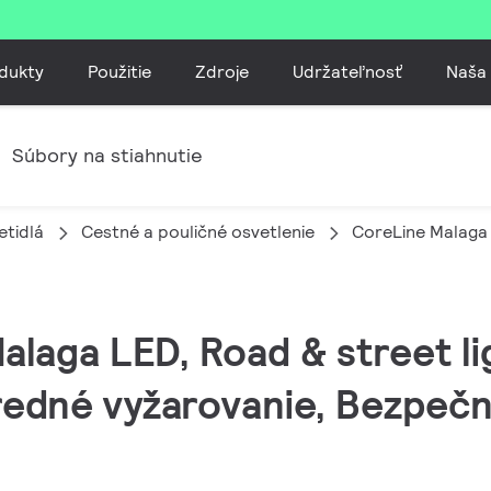
dukty
Použitie
Zdroje
Udržateľnosť
Naša
Súbory na stiahnutie
etidlá
Cestné a pouličné osvetlenie
CoreLine Malaga
alaga LED, Road & street li
redné vyžarovanie, Bezpečno