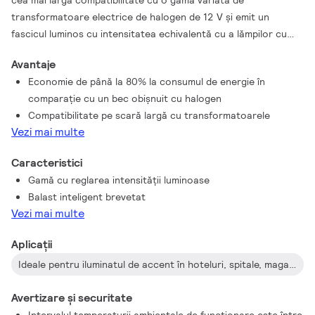
cea mai largă compatibilitate cu o gamă variată de
transformatoare electrice de halogen de 12 V şi emit un
fascicul luminos cu intensitatea echivalentă cu a lămpilor cu
halogen Philips MR16 de 50 W. Factorul de formă al Philips
Avantaje
MASTER Value LED MR16 garantează o formă exactă 100% pe
Economie de până la 80% la consumul de energie în
partea posterioară a lămpii (forma exactă obţinută cu lămpile
comparaţie cu un bec obişnuit cu halogen
cu halogen).
Compatibilitate pe scară largă cu transformatoarele
Vezi mai multe
Caracteristici
Gamă cu reglarea intensităţii luminoase
Balast inteligent brevetat
Vezi mai multe
Aplicații
Ideale pentru iluminatul de accent în hoteluri, spitale, magazine şi muzee (podele, ascensoare, vitrine, etc.)
Avertizare și securitate