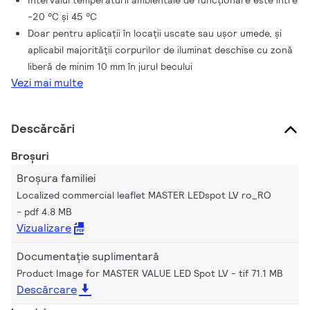
Intervalul temperaturii ambientale de funcționare este între
-20 °C și 45 °C
Doar pentru aplicații în locații uscate sau uşor umede, și
aplicabil majorității corpurilor de iluminat deschise cu zonă
liberă de minim 10 mm în jurul becului
Vezi mai multe
Descărcări
Broșuri
Broșura familiei
Localized commercial leaflet MASTER LEDspot LV ro_RO
pdf 4.8 MB
Vizualizare
Documentație suplimentară
Product Image for MASTER VALUE LED Spot LV
tif 71.1 MB
Descărcare