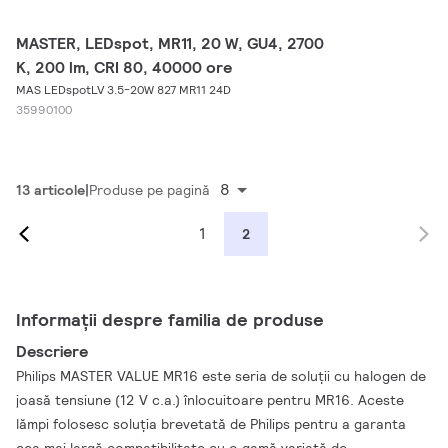
MASTER, LEDspot, MR11, 20 W, GU4, 2700
K, 200 lm, CRI 80, 40000 ore
MAS LEDspotLV 3.5-20W 827 MR11 24D
35990100
8
13 articole
Produse pe pagină
1
2
Informații despre familia de produse
Descriere
Philips MASTER VALUE MR16 este seria de soluţii cu halogen de
joasă tensiune (12 V c.a.) înlocuitoare pentru MR16. Aceste
lămpi folosesc soluţia brevetată de Philips pentru a garanta