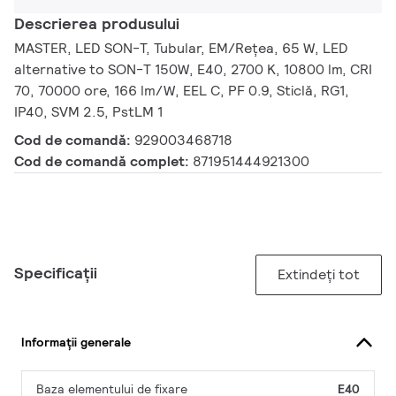
Descrierea produsului
MASTER, LED SON-T, Tubular, EM/Rețea, 65 W, LED
alternative to SON-T 150W, E40, 2700 K, 10800 lm, CRI
70, 70000 ore, 166 lm/W, EEL C, PF 0.9, Sticlă, RG1,
IP40, SVM 2.5, PstLM 1
Cod de comandă:
929003468718
Cod de comandă complet:
871951444921300
Specificații
Extindeți tot
Informații generale
Baza elementului de fixare
E40