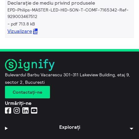
Declarație de mediu privind produsele
EPD-Philips-MASTER-LED-HID-SON-T-COMF-7165342-Ref-
929003467512
pdf 713.8 kB
Vizualizare
Bulevardul Barbu Vacarescu 301-311 Lakeview Building, etaj 9,
sector 2, Bucuresti
Contactaţi-ne
Urmăriți-ne
Explorați