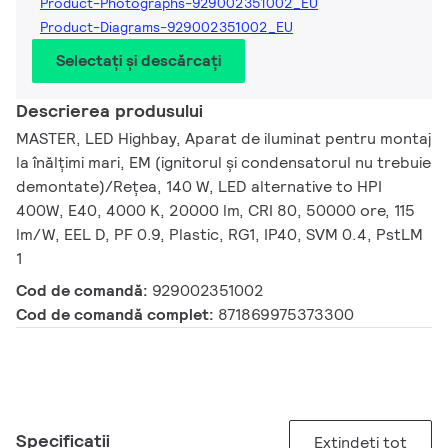
Product-Photographs-929002351002_EU
Product-Diagrams-929002351002_EU
Selectați și descărcați
Descrierea produsului
MASTER, LED Highbay, Aparat de iluminat pentru montaj
la înălțimi mari, EM (ignitorul și condensatorul nu trebuie
demontate)/Rețea, 140 W, LED alternative to HPI
400W, E40, 4000 K, 20000 lm, CRI 80, 50000 ore, 115
lm/W, EEL D, PF 0.9, Plastic, RG1, IP40, SVM 0.4, PstLM
1
Cod de comandă:
929002351002
Cod de comandă complet:
871869975373300
Specificații
Extindeți tot