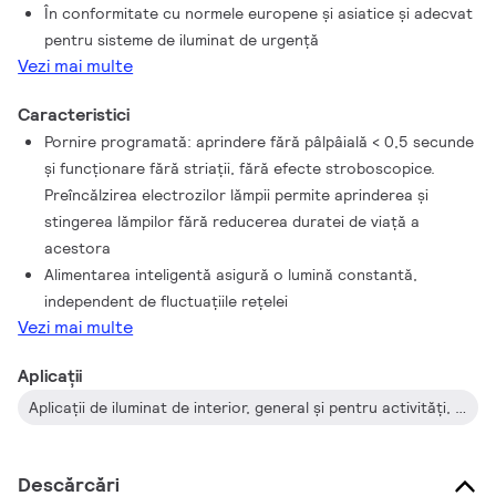
În conformitate cu normele europene şi asiatice şi adecvat
pentru sisteme de iluminat de urgenţă
Vezi mai multe
Caracteristici
Pornire programată: aprindere fără pâlpâială < 0,5 secunde
şi funcţionare fără striaţii, fără efecte stroboscopice.
Preîncălzirea electrozilor lămpii permite aprinderea şi
stingerea lămpilor fără reducerea duratei de viaţă a
acestora
Alimentarea inteligentă asigură o lumină constantă,
independent de fluctuaţiile reţelei
Vezi mai multe
Aplicații
Aplicaţii de iluminat de interior, general şi pentru activităţi, în combinaţie cu sistemele de control al iluminatului (control personal, sincronizare cu lumina diurnă şi/sau detectarea mişcării)
Descărcări