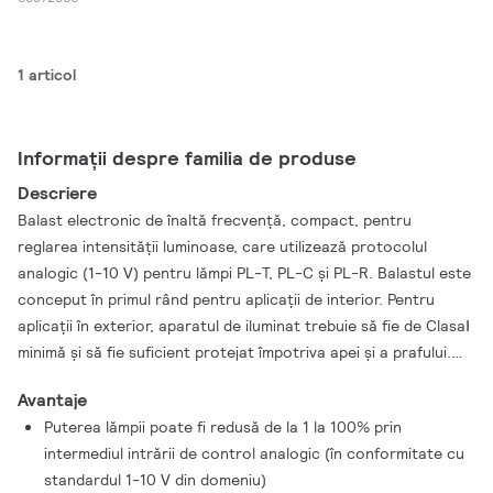
1 articol
Informații despre familia de produse
Descriere
Balast electronic de înaltă frecvenţă, compact, pentru
reglarea intensităţii luminoase, care utilizează protocolul
analogic (1-10 V) pentru lămpi PL-T, PL-C şi PL-R. Balastul este
conceput în primul rând pentru aplicații de interior. Pentru
aplicații în exterior, aparatul de iluminat trebuie să fie de ClasaⅠ
minimă și să fie suficient protejat împotriva apei și a prafului.
Instalația ar trebui, de asemenea, să fie protejată împotriva
Avantaje
oricărei supratensiuni cauzate de fulgere sau echipată cu
Puterea lămpii poate fi redusă de la 1 la 100% prin
orice alte protecție electrică necesară, așa cum este normal
intermediul intrării de control analogic (în conformitate cu
într-o astfel de instalație și aplicație tipică.
standardul 1-10 V din domeniu)