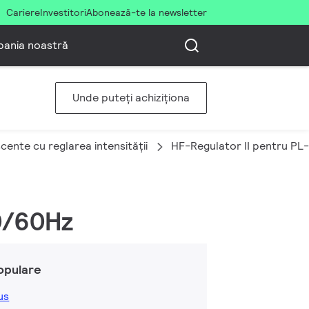
Cariere
Investitori
Abonează-te la newsletter
ania noastră
Unde puteți achiziționa
ente cu reglarea intensității
HF-Regulator II pentru PL
0/60Hz
opulare
us