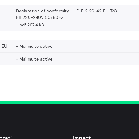
Declaration of conformity - HF-R 2 26-42 PL-T/C
EII 220-240V 50/60Hz
pdf 267.4 kB
_EU
Mai multe active
Mai multe active
orați
Impact