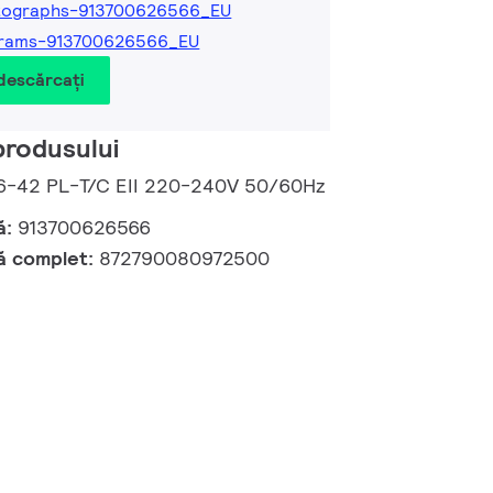
tographs-913700626566_EU
grams-913700626566_EU
 descărcați
produsului
26-42 PL-T/C EII 220-240V 50/60Hz
ă:
913700626566
ă complet:
872790080972500