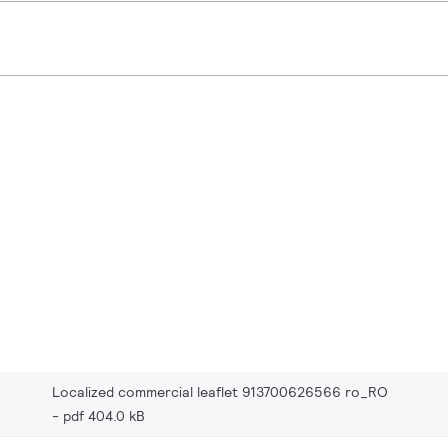
Localized commercial leaflet 913700626566 ro_RO
pdf 404.0 kB