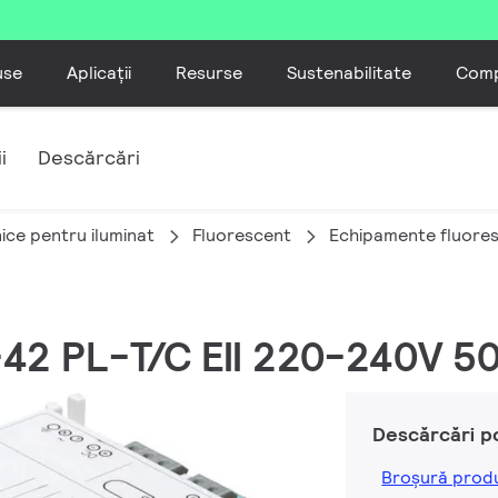
use
Aplicații
Resurse
Sustenabilitate
Comp
i
Descărcări
ice pentru iluminat
Fluorescent
Echipamente fluoresc
6-42 PL-T/C EII 220-240V 5
Descărcări p
Broșură prod