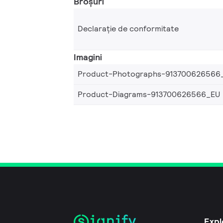
Broșuri
Declarație de conformitate
Imagini
Product-Photographs-913700626566
Product-Diagrams-913700626566_EU
Expl