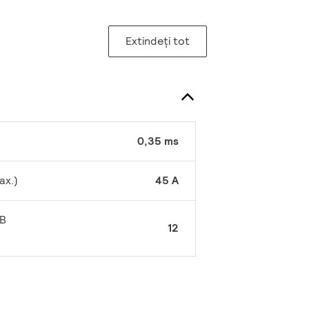
Extindeți tot
0,35 ms
ax.)
45 A
CB
12