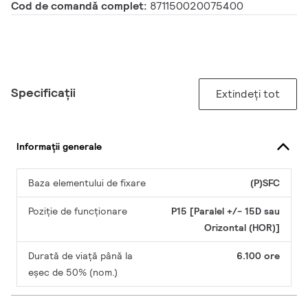
Cod de comandă complet:
871150020075400
Specificații
Extindeți tot
Informații generale
Baza elementului de fixare
(P)SFC
Poziție de funcționare
P15 [Paralel +/- 15D sau
Orizontal (HOR)]
Durată de viață până la
6.100 ore
eșec de 50% (nom.)