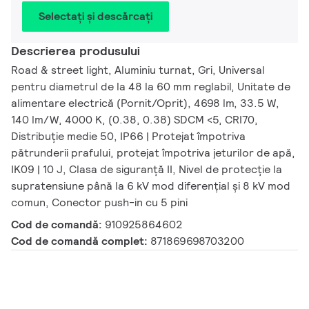
Selectați și descărcați
Descrierea produsului
Road & street light, Aluminiu turnat, Gri, Universal
pentru diametrul de la 48 la 60 mm reglabil, Unitate de
alimentare electrică (Pornit/Oprit), 4698 lm, 33.5 W,
140 lm/W, 4000 K, (0.38, 0.38) SDCM <5, CRI70,
Distribuție medie 50, IP66 | Protejat împotriva
pătrunderii prafului, protejat împotriva jeturilor de apă,
IK09 | 10 J, Clasa de siguranță II, Nivel de protecție la
supratensiune până la 6 kV mod diferențial și 8 kV mod
comun, Conector push-in cu 5 pini
Cod de comandă:
910925864602
Cod de comandă complet:
871869698703200