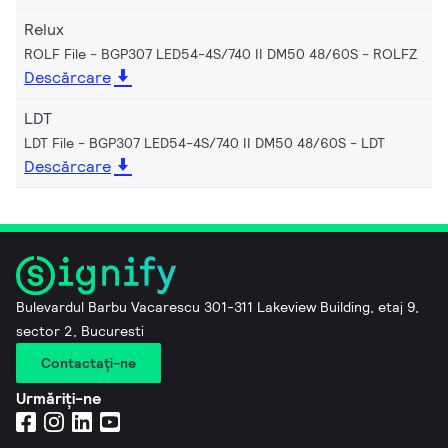
Relux
ROLF File - BGP307 LED54-4S/740 II DM50 48/60S
ROLFZ
Descărcare
LDT
LDT File - BGP307 LED54-4S/740 II DM50 48/60S
LDT
Descărcare
Bulevardul Barbu Vacarescu 301-311 Lakeview Building, etaj 9,
sector 2, Bucuresti
Contactaţi-ne
Urmăriți-ne