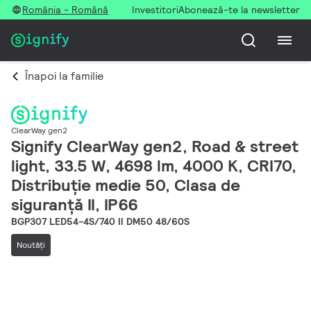
România - Română
Investitori
Abonează-te la newsletter
Înapoi la familie
ClearWay gen2
Signify ClearWay gen2, Road & street
light, 33.5 W, 4698 lm, 4000 K, CRI70,
Distribuție medie 50, Clasa de
siguranță II, IP66
BGP307 LED54-4S/740 II DM50 48/60S
Noutăţi