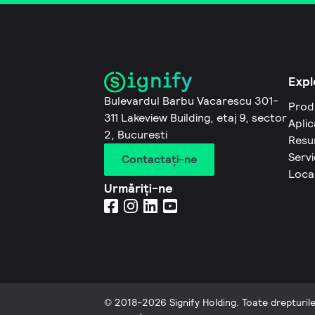
Expl
Bulevardul Barbu Vacarescu 301-
Prod
311 Lakeview Building, etaj 9, sector
Aplic
2, Bucuresti
Resu
Servi
Contactaţi-ne
Local
Urmăriți-ne
© 2018-2026 Signify Holding. Toate drepturil