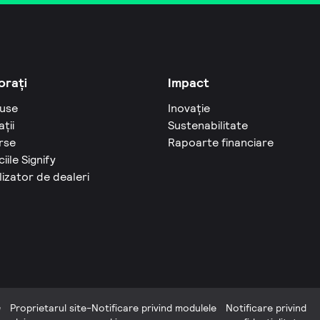
orați
Impact
use
Inovație
ații
Sustenabilitate
rse
Rapoarte financiare
ciile Signify
izator de dealeri
e
Proprietarul site-
Notificare privind modulele
Notificare privind