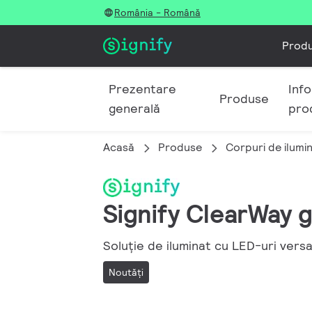
România - Română
Prod
Prezentare
Info
Produse
generală
pro
Acasă
Produse
Corpuri de ilumi
Signify ClearWay 
Soluție de iluminat cu LED-uri versat
Noutăţi