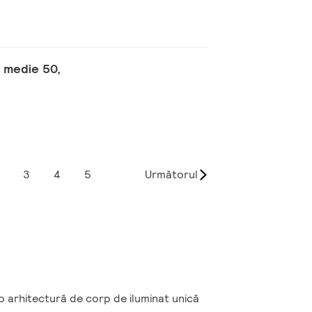
e medie 50,
3
4
5
Următorul
o arhitectură de corp de iluminat unică