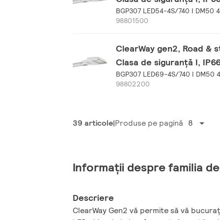
BGP307 LED54-4S/740 I DM50 
98801500
ClearWay gen2, Road & str
Clasa de siguranță I, IP6
BGP307 LED69-4S/740 I DM50 
98802200
39 articole
Produse pe pagină
8
Informații despre familia d
Descriere
ClearWay Gen2 vă permite să vă bucurați 