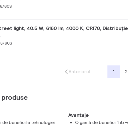
48/60S
eet light, 40.5 W, 6160 lm, 4000 K, CRI70, Distribuți
6
48/60S
Anteriorul
1
2
e produse
Avantaje
de beneficiile tehnologiei
O gamă de beneficii într-