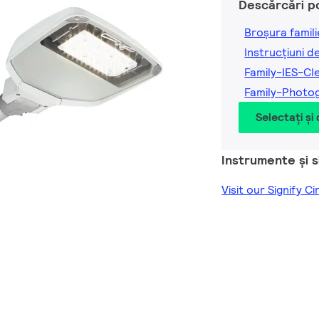
Descărcări p
Broșura famili
Instrucțiuni d
Family-IES-Cl
Family-Photo
Selectați și
Instrumente și 
Visit our Signify C