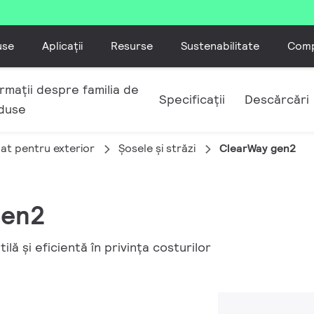
use
Aplicații
Resurse
Sustenabilitate
Comp
rmații despre familia de
Specificații
Descărcări
duse
nat pentru exterior
Șosele și străzi
ClearWay gen2
gen2
ilă și eficientă în privința costurilor