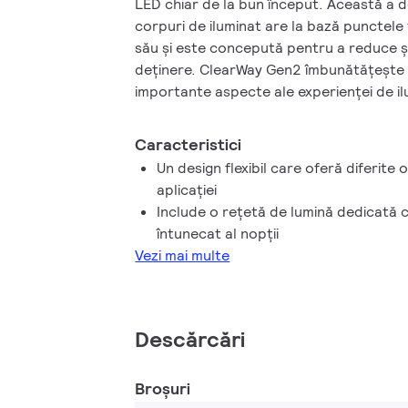
LED chiar de la bun început. Această a 
corpuri de iluminat are la bază punctele
său și este concepută pentru a reduce și
deținere. ClearWay Gen2 îmbunătățește s
importante aspecte ale experienței de i
cu iluminatul convențional. Ideală pentru 
renovarea instalațiilor existente, aceast
Caracteristici
de iluminat combină lumina cu design cura
Un design flexibil care oferă diferite o
economiile semnificative de energie și r
aplicației
întreținere. Pe scurt, ClearWay Gen2 est
Include o rețetă de lumină dedicată 
bună calitate și toate beneficiile suplim
întunecat al nopții
economisirea de energie și durata mare 
Vezi mai multe
care oferă mai multe beneficii, într-un de
fiind astfel mai ușor de instalat.
Descărcări
Broșuri