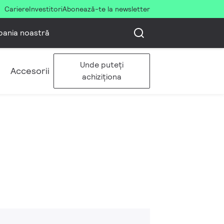
Cariere
Investitori
Abonează-te la newsletter
ania noastră
Unde puteți
Accesorii
achiziționa