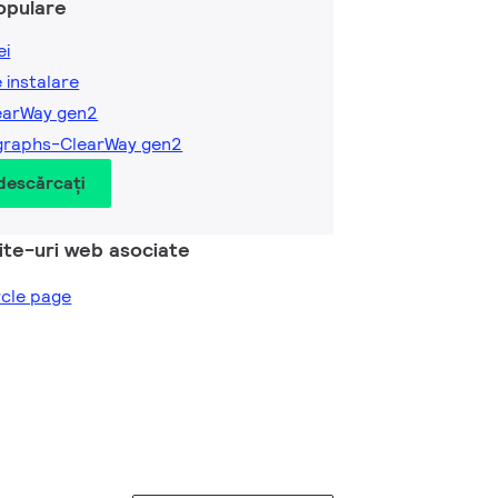
opulare
ei
e instalare
earWay gen2
graphs-ClearWay gen2
 descărcați
site-uri web asociate
ircle page