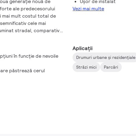
doua generație nouă de
Ușor de instalat
 forte ale predecesorului
Vezi mai multe
 mai mult costul total de
emnificativ cele mai
luminat stradal, comparativ
străzile noi și pentru
ă gamă accesibilă de soluții
Aplicații
t, de calitate înaltă cu
pțiuni în funcție de nevoile
Drumuri urbane și rezidențiale
educerea costurilor de
e sinonimă cu lumina de
Străzi mici
Parcări
care păstrează cerul
entare ale tehnologiei LED -
de viață. Un singur pachet
sign mai subțire și mai ușor,