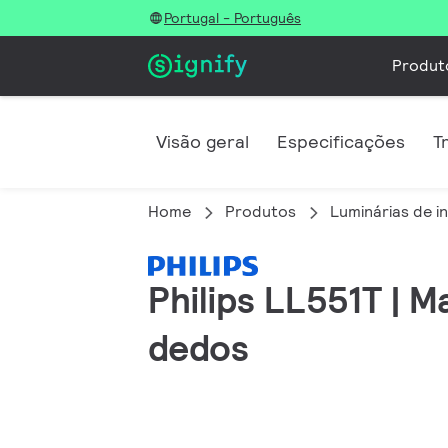
Portugal - Português
Produt
Visão geral
Especificações
T
Home
Produtos
Luminárias de in
Philips LL551T | M
dedos