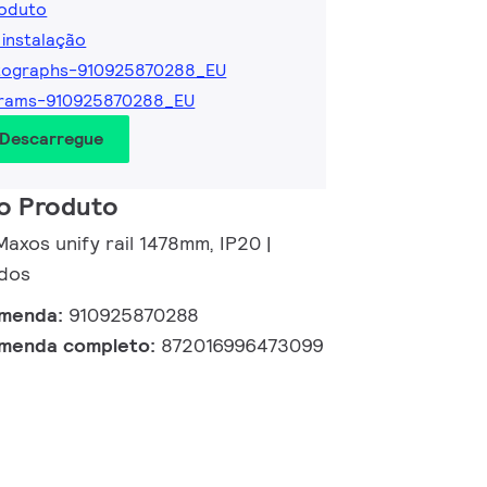
roduto
 instalação
tographs-910925870288_EU
grams-910925870288_EU
 Descarregue
o Produto
 Maxos unify rail 1478mm, IP20 |
dos
omenda:
910925870288
omenda completo:
872016996473099