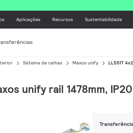
os
Aplicações
Recursos
Sustentabilidade
ransferências
terior
Sistema de calhas
Maxos unify
LL551T 4x
axos unify rail 1478mm, IP2
Transferênci