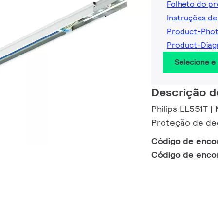
Folheto do p
Instruções de
Product-Pho
Product-Dia
Selecione e
Descrição d
Philips LL551T |
Proteção de de
Código de enc
Código de enc