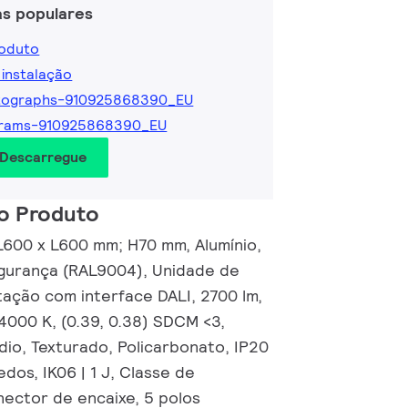
as populares
roduto
 instalação
tographs-910925868390_EU
grams-910925868390_EU
 Descarregue
o Produto
 L600 x L600 mm; H70 mm, Alumínio,
gurança (RAL9004), Unidade de
tação com interface DALI, 2700 lm,
4000 K, (0.39, 0.38) SDCM <3,
dio, Texturado, Policarbonato, IP20
dos, IK06 | 1 J, Classe de
nector de encaixe, 5 polos