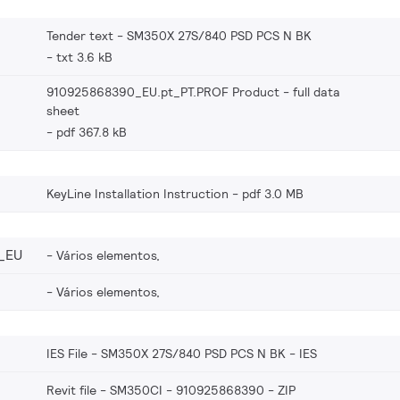
Tender text - SM350X 27S/840 PSD PCS N BK
txt 3.6 kB
910925868390_EU.pt_PT.PROF Product - full data
sheet
pdf 367.8 kB
KeyLine Installation Instruction
pdf 3.0 MB
_EU
Vários elementos,
Vários elementos,
IES File - SM350X 27S/840 PSD PCS N BK
IES
Revit file - SM350CI - 910925868390
ZIP