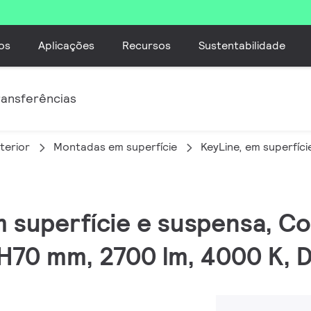
os
Aplicações
Recursos
Sustentabilidade
ransferências
terior
Montadas em superfície
KeyLine, em superfíc
m superfície e suspensa, Cor
H70 mm, 2700 lm, 4000 K, 