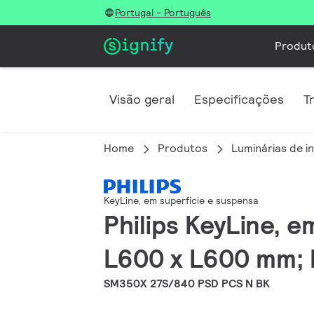
Portugal - Português
Produt
Visão geral
Especificações
T
Home
Produtos
Luminárias de in
KeyLine, em superfície e suspensa
Philips KeyLine, e
L600 x L600 mm; 
SM350X 27S/840 PSD PCS N BK