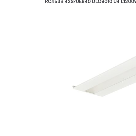
RC453B 42S/UE840 DLO9010 U4 L120