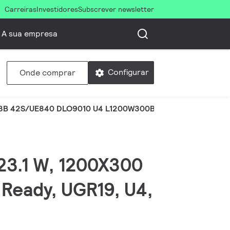
Carreiras
Investidores
Subscrever newsletter
A sua empresa
Configurar
Onde comprar
3B 42S/UE840 DLO9010 U4 L1200W300B30
 23.1 W, 1200X300
 Ready, UGR19, U4,