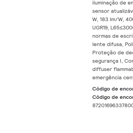
iluminação de e
sensor atualizá
W, 183 lm/W, 40
UGR19, L65≤3000
normas de escri
lente difusa, Po
Proteção de ded
segurança I, Co
diffuser flammab
emergência cen
Código de enc
Código de enco
8720169633780