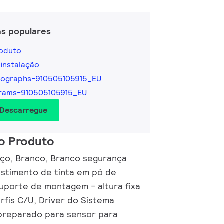
as populares
roduto
 instalação
tographs-910505105915_EU
rams-910505105915_EU
 Descarregue
o Produto
ço, Branco, Branco segurança
stimento de tinta em pó de
uporte de montagem - altura fixa
rfis C/U, Driver do Sistema
preparado para sensor para