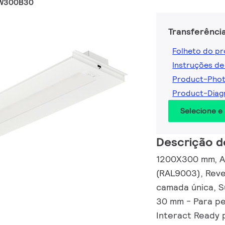
0W300B30
Transferênci
Folheto do p
Instruções de
Product-Pho
Product-Diag
Selecione e
Descrição d
1200X300 mm, A
(RAL9003), Reve
camada única, S
30 mm - Para pe
Interact Ready 