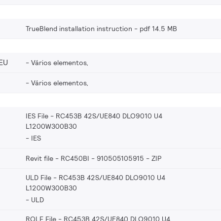
TrueBlend installation instruction
pdf 14.5 MB
EU
Vários elementos,
Vários elementos,
IES File - RC453B 42S/UE840 DLO9010 U4
L1200W300B30
IES
Revit file - RC450BI - 910505105915
ZIP
ULD File - RC453B 42S/UE840 DLO9010 U4
L1200W300B30
ULD
ROLF File - RC453B 42S/UE840 DLO9010 U4