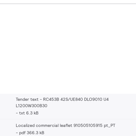
Tender text - RC453B 42S/UE840 DLO9010 U4
L1200W300B30
txt 6.3 kB
Localized commercial leaflet 910505105915 pt_PT
pdf 366.3 kB