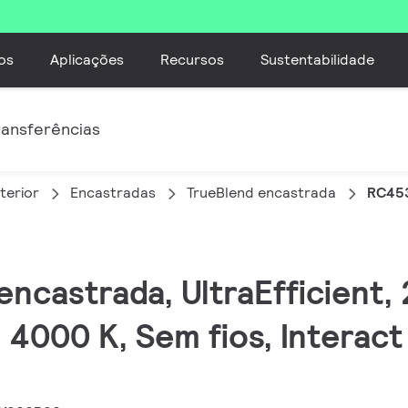
os
Aplicações
Recursos
Sustentabilidade
ransferências
terior
Encastradas
TrueBlend encastrada
RC45
encastrada, UltraEfficient,
 4000 K, Sem fios, Interact