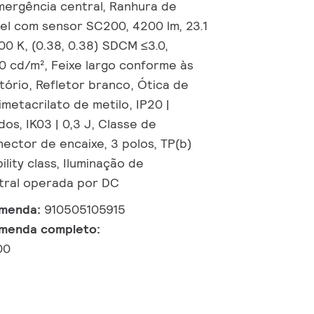
mergência central, Ranhura de
vel com sensor SC200, 4200 lm, 23.1
00 K, (0.38, 0.38) SDCM ≤3.0,
 cd/m², Feixe largo conforme às
tório, Refletor branco, Ótica de
limetacrilato de metilo, IP20 |
os, IK03 | 0,3 J, Classe de
nector de encaixe, 3 polos, TP(b)
ility class, Iluminação de
tral operada por DC
omenda:
910505105915
menda completo:
00