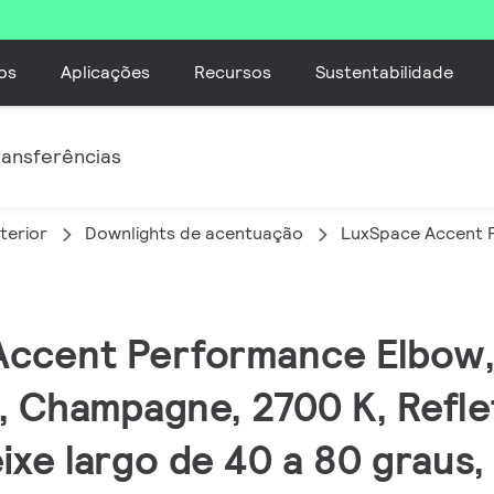
os
Aplicações
Recursos
Sustentabilidade
ransferências
terior
Downlights de acentuação
LuxSpace Accent 
 Accent Performance Elbow,
 Champagne, 2700 K, Refle
feixe largo de 40 a 80 graus,