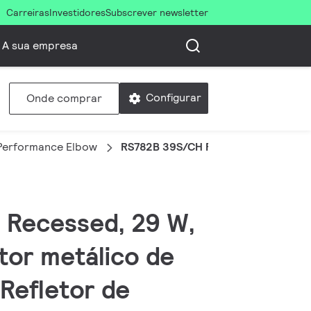
Carreiras
Investidores
Subscrever newsletter
A sua empresa
Configurar
Onde comprar
Performance Elbow
RS782B 39S/CH PSU-E HWB FG WH
 Recessed, 29 W,
tor metálico de
 Refletor de