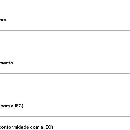
cas
imento
 com a IEC)
onformidade com a IEC)