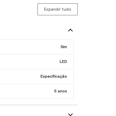
Expandir tudo
Sim
LED
Especificação
5 anos