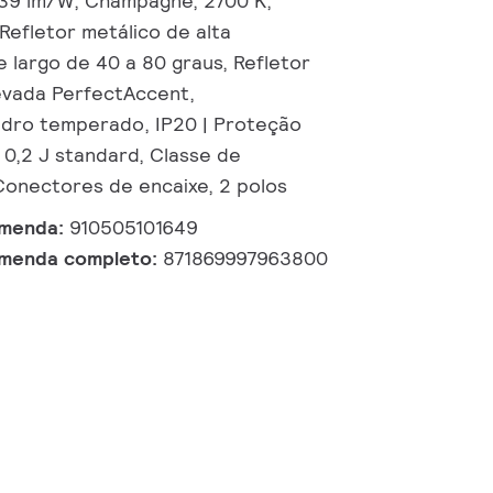
139 lm/W, Champagne, 2700 K,
 Refletor metálico de alta
xe largo de 40 a 80 graus, Refletor
levada PerfectAccent,
idro temperado, IP20 | Proteção
 0,2 J standard, Classe de
 Conectores de encaixe, 2 polos
omenda:
910505101649
omenda completo:
871869997963800