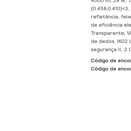
4000 lm, 29 W, 
(0.458,0.410)<3,
refletância, fei
de eficiência e
Transparente, V
de dedos, IK02 |
segurança II, 2
Código de enc
Código de enc