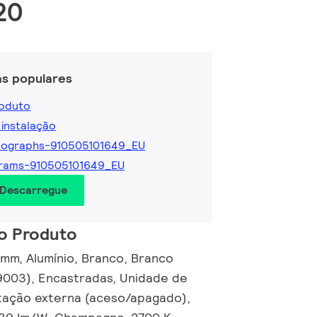
20
as populares
roduto
 instalação
tographs-910505101649_EU
grams-910505101649_EU
 Descarregue
o Produto
mm, Alumínio, Branco, Branco
9003), Encastradas, Unidade de
tação externa (aceso/apagado),