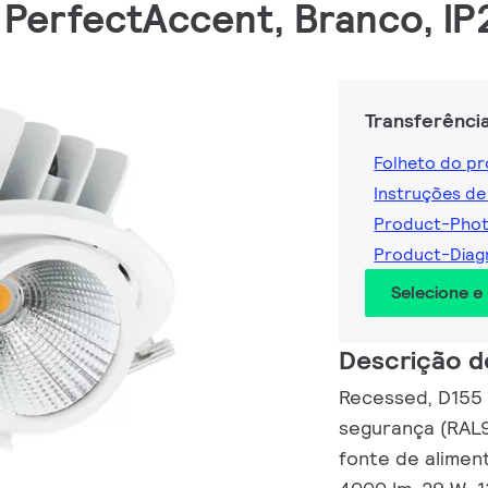
a PerfectAccent, Branco, IP
Transferênci
Folheto do p
Instruções de
Product-Pho
Product-Dia
Selecione e
Descrição d
Recessed, D155 
segurança (RAL
fonte de alimen