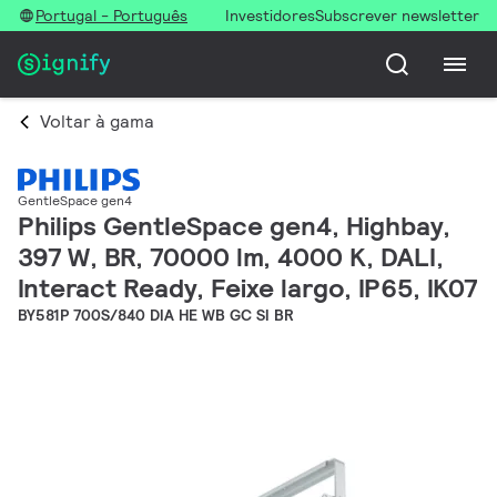
Portugal - Português
Investidores
Subscrever newsletter
Voltar à gama
GentleSpace gen4
Philips GentleSpace gen4, Highbay,
397 W, BR, 70000 lm, 4000 K, DALI,
Interact Ready, Feixe largo, IP65, IK07
BY581P 700S/840 DIA HE WB GC SI BR