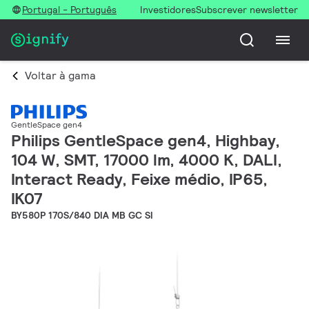
Portugal - Português
Investidores
Subscrever newsletter
Voltar à gama
GentleSpace gen4
Philips GentleSpace gen4, Highbay,
104 W, SMT, 17000 lm, 4000 K, DALI,
Interact Ready, Feixe médio, IP65,
IK07
BY580P 170S/840 DIA MB GC SI