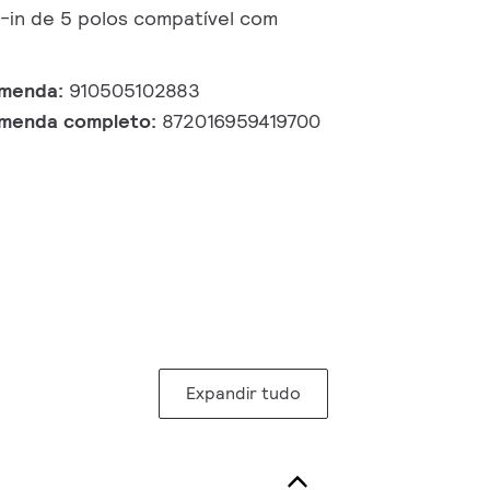
g-in de 5 polos compatível com
omenda:
910505102883
omenda completo:
872016959419700
Expandir tudo