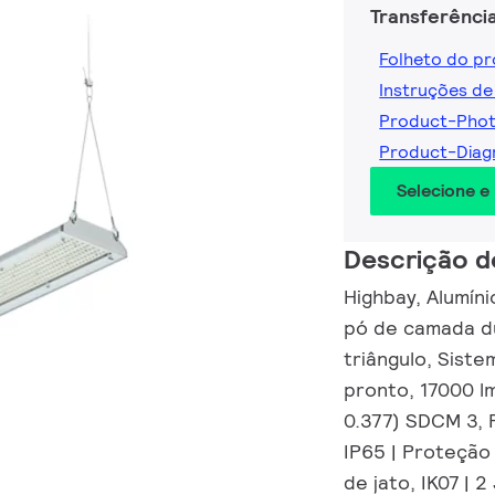
Transferênci
Folheto do p
Instruções de
Product-Pho
Product-Dia
Selecione e
Descrição d
Highbay, Alumín
pó de camada du
triângulo, Sist
pronto, 17000 lm
0.377) SDCM 3, F
IP65 | Proteção
de jato, IK07 | 