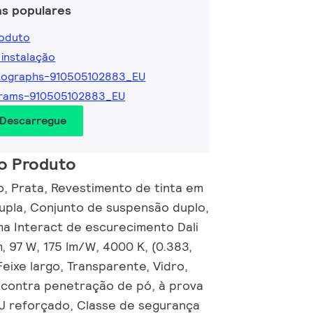
as populares
roduto
 instalação
tographs-910505102883_EU
grams-910505102883_EU
 Descarregue
o Produto
io, Prata, Revestimento de tinta em
pla, Conjunto de suspensão duplo,
ema Interact de escurecimento Dali
, 97 W, 175 lm/W, 4000 K, (0.383,
eixe largo, Transparente, Vidro,
 contra penetração de pó, à prova
2 J reforçado, Classe de segurança