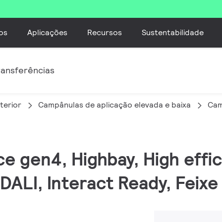
os
Aplicações
Recursos
Sustentabilidade
ransferências
terior
Campânulas de aplicação elevada e baixa
Cam
e gen4, Highbay, High effic
DALI, Interact Ready, Feixe 