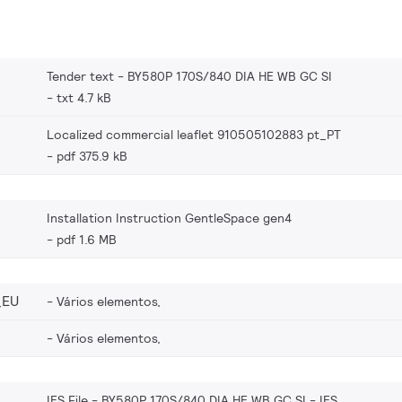
Tender text - BY580P 170S/840 DIA HE WB GC SI
txt 4.7 kB
Localized commercial leaflet 910505102883 pt_PT
pdf 375.9 kB
Installation Instruction GentleSpace gen4
pdf 1.6 MB
_EU
Vários elementos,
Vários elementos,
IES File - BY580P 170S/840 DIA HE WB GC SI
IES