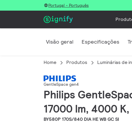
Portugal - Português
Produt
Visão geral
Especificações
T
Home
Produtos
Luminárias de in
GentleSpace gen4
Philips GentleSpac
17000 lm, 4000 K, 
BY580P 170S/840 DIA HE WB GC SI