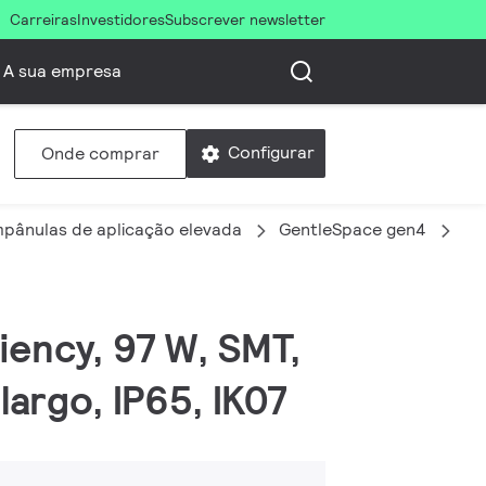
Carreiras
Investidores
Subscrever newsletter
A sua empresa
Configurar
Onde comprar
pânulas de aplicação elevada
GentleSpace gen4
BY
iency, 97 W, SMT,
largo, IP65, IK07