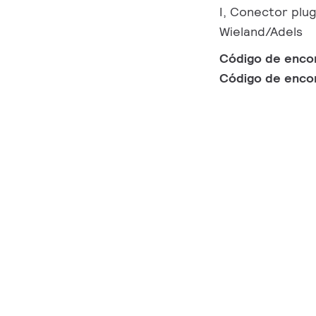
I, Conector plu
Wieland/Adels
Código de enc
Código de enc