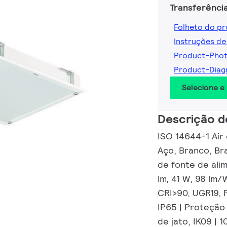
Transferênci
Folheto do p
Instruções de
Product-Pho
Product-Dia
Selecione e
Descrição d
ISO 14644-1 Air
Aço, Branco, Br
de fonte de ali
lm, 41 W, 98 lm/
CRI>90, UGR19, F
IP65 | Proteção
de jato, IK09 | 