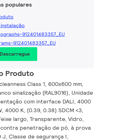
as populares
roduto
 instalação
tographs-912401483357_EU
grams-912401483357_EU
 Descarregue
o Produto
 cleanness Class 1, 600x600 mm,
anco sinalização (RAL9016), Unidade
mentação com interface DALI, 4000
W, 4000 K, (0.39, 0.38) SDCM <3,
eixe largo, Transparente, Vidro,
 contra penetração de pó, à prova
10 J, Classe de segurança I,