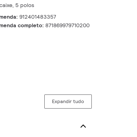
aixe, 5 polos
omenda:
912401483357
omenda completo:
871869979710200
Expandir tudo