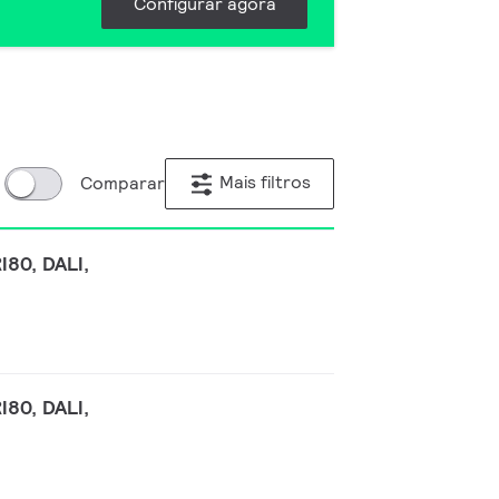
Configurar agora
Mais filtros
Comparar
I80, DALI,
I80, DALI,