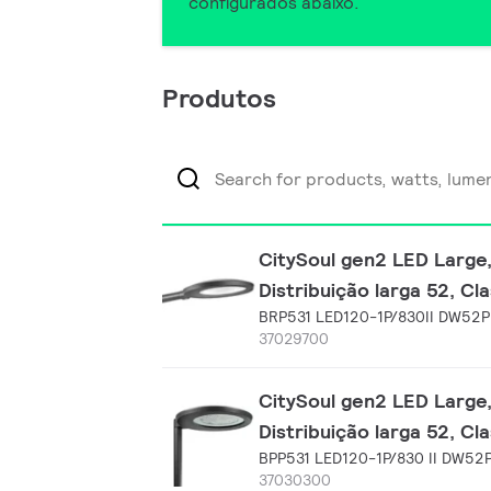
configurados abaixo.
Produtos
CitySoul gen2 LED Large,
Distribuição larga 52, Cl
BRP531 LED120-1P/830II DW52P
37029700
CitySoul gen2 LED Large,
Distribuição larga 52, Cl
BPP531 LED120-1P/830 II DW52
37030300