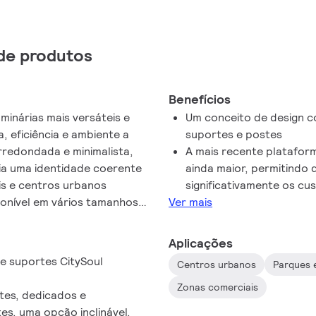
de produtos
Benefícios
minárias mais versáteis e
Um conceito de design co
a, eficiência e ambiente a
suportes e postes
rredondada e minimalista,
A mais recente platafor
ria uma identidade coerente
ainda maior, permitindo
ais e centros urbanos
significativamente os cu
ponível em vários tamanhos,
Ver mais
te, oferecendo aos
de se adaptar a qualquer
Aplicações
tética. Com a nossa
e suportes CitySoul
Centros urbanos
Parques 
gora aprimorada com o
inda maior, o CitySoul LED
Zonas comerciais
tes, dedicados e
de ela é necessária.
es, uma opção inclinável,