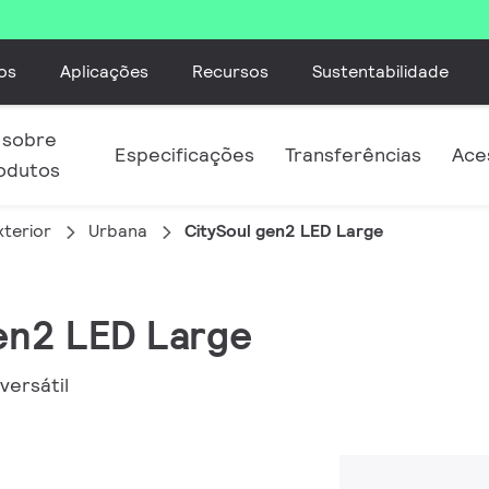
os
Aplicações
Recursos
Sustentabilidade
 sobre
Especificações
Transferências
Ace
odutos
xterior
Urbana
CitySoul gen2 LED Large
gen2 LED Large
versátil