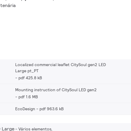
o garantem segurança,
tenária
gia, enquanto receitas de
e dão suporte a
 ou mais tomadas System
otalmente preparado para
s de controlo avançadas
s a obter mais poupanças
entabilidade a longo prazo.
Localized commercial leaflet CitySoul gen2 LED
Large pt_PT
pdf 425.8 kB
Mounting instruction of CitySoul LED gen2
pdf 1.6 MB
EcoDesign
pdf 963.6 kB
D Large
Vários elementos,