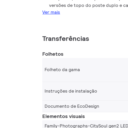
Ópticas específicas para cada aplicaçã
versões de topo do poste duplo e ca
conforto e redução no consumo de ener
Ver mais
luz dedicadas preservam céus escuros 
ecossistemas mais saudáveis. Com uma
Ready (SR), o CitySoul LED gen2 está t
uma iluminação conectada e plataforma
Transferências
como o Interact, ajudando os município
de energia, insights operacionais e sust
Folhetos
Folheto da gama
Instruções de instalação
Documento de EcoDesign
Elementos visuais
Family-Photographs-CitySoul gen2 LE