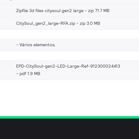
Zipfile 3d files citysoul gen2 large
zip 71.7 MB
CitySoul_gen2_large-RFA.zip
zip 3.0 MB
Vários elementos,
EPD-CitySoul-gen2-LED-Large-Ref-912300024413
pdf 1.9 MB