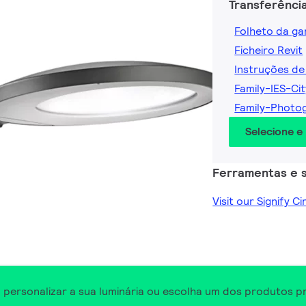
Transferênci
Folheto da g
Ficheiro Revit
Instruções de
Family-IES-Ci
Family-Photo
Selecione e
Ferramentas e s
Visit our Signify C
a personalizar a sua luminária ou escolha um dos produtos p