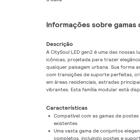
Informações sobre gamas 
Descrição
A CitySoul LED gen2 é uma das nossas lu
icônicas, projetada para trazer elegânci
qualquer paisagem urbana. Sua forma a
com transições de suporte perfeitas, c
em áreas residenciais, estradas princip
vibrantes. Esta família modular está dis
opções de montagem e opções de supor
designers de iluminação a flexibilidade 
Características
ambiente urbano sem comprometer a es
Compatível com as gamas de postes 
comprovada plataforma LEDGINE-O e a
existentes
inovador LEDGINE-P para uma eficácia a
Uma vasta gama de conjuntos elegan
gen2 fornece a luz certa, exatamente on
completos, incluindo postes e suport