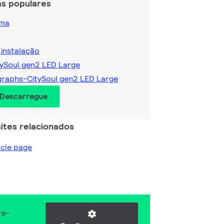
as populares
ama
 instalação
tySoul gen2 LED Large
graphs-CitySoul gen2 LED Large
 Descarregue
ites relacionados
ircle page
ré-