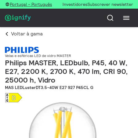
Portugal - Português
Investidores
Subscrever newsletter
Voltar à gama
Velas e esféricas LED de vidro MASTER
Philips MASTER, LEDbulb, P45, 40 W,
E27, 2200 K, 2700 K, 470 lm, CRI 90,
25000 h, Vidro
MAS LEDLusterDT3.5-40W E27 927 P45CL G