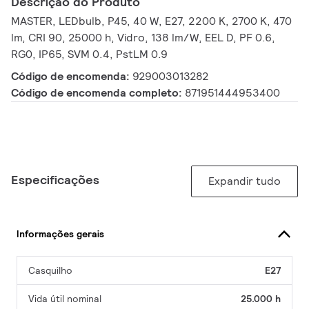
Descrição do Produto
MASTER, LEDbulb, P45, 40 W, E27, 2200 K, 2700 K, 470
lm, CRI 90, 25000 h, Vidro, 138 lm/W, EEL D, PF 0.6,
RG0, IP65, SVM 0.4, PstLM 0.9
Código de encomenda:
929003013282
Código de encomenda completo:
871951444953400
Especificações
Expandir tudo
Informações gerais
Casquilho
E27
Vida útil nominal
25.000 h