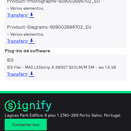
Product-Photographs-929002696702_EU
Vários elementos,
Transferir
Product-Diagrams-929002696702_EU
Vários elementos,
Transferir
Plug-ins de software
IES
IES File - MAS LEDstrip 8.3W927 920LM/M 5M
ies 1.6 kB
Transferir
Lagoas Park Edifício 8 piso 1 2740-268 Porto Salvo, Portugal
Contacte-nos