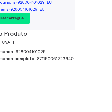
tographs-928004101029_EU
grams-928004101029_EU
 Descarregue
o Produto
W UVA-1
omenda:
928004101029
omenda completo:
871150061223640