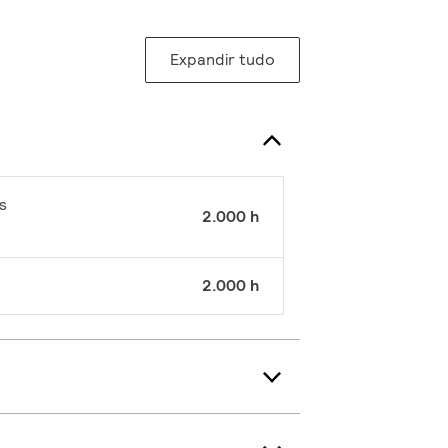
Expandir tudo
s
2.000 h
2.000 h