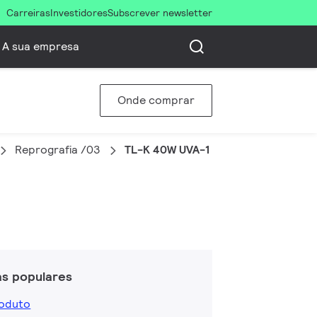
Carreiras
Investidores
Subscrever newsletter
A sua empresa
Onde comprar
Reprografia /03
TL-K 40W UVA-1
as populares
roduto