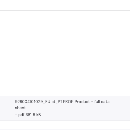
928004101029_EU.pt_PT.PROF Product - full data
sheet
pdf 381.8 kB