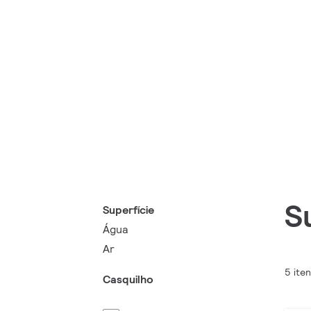
S
Superfície
Água
Ar
5 ite
Casquilho