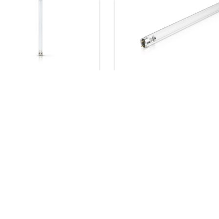
rificação de ar e agua
Purificación aire y agua
-L
8 produtos
rodutos
nsferências
Transferências