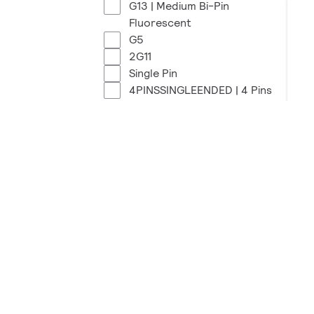
G13 | Medium Bi-Pin
Fluorescent
G5
2G11
Single Pin
4PINSSINGLEENDED | 4 Pins
Single Ended
Mostrar mais
Pu
PL
7 p
Potência (W)
Tra
0 - 5
6 - 10
11 - 15
16 - 20
21 - 25
Mostrar mais