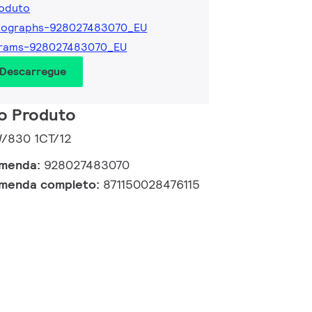
roduto
tographs-928027483070_EU
grams-928027483070_EU
 Descarregue
o Produto
W/830 1CT/12
omenda:
928027483070
omenda completo:
871150028476115