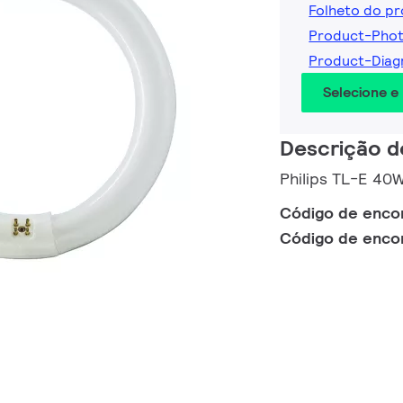
Folheto do p
Product-Pho
Product-Dia
Selecione e
Descrição d
Philips TL-E 40
Código de enc
Código de enc