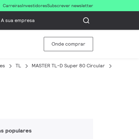
Carreiras
Investidores
Subscrever newsletter
A sua empresa
Onde comprar
es
TL
MASTER TL-D Super 80 Circular
TL-E 40W
as populares