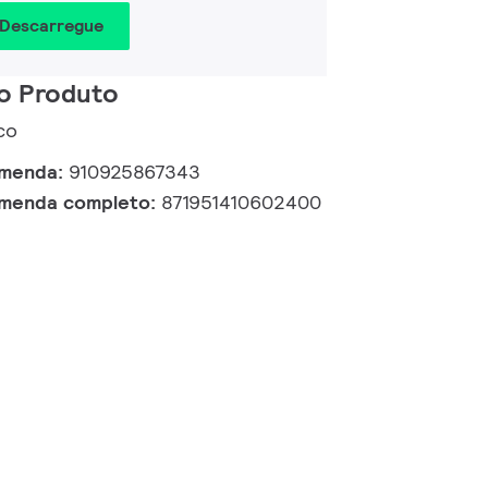
 Descarregue
o Produto
nco
omenda:
910925867343
omenda completo:
871951410602400