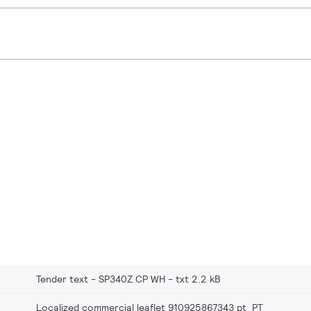
Tender text - SP340Z CP WH
txt 2.2 kB
Localized commercial leaflet 910925867343 pt_PT