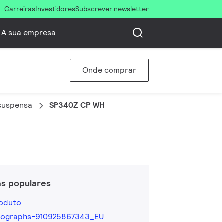
Carreiras
Investidores
Subscrever newsletter
A sua empresa
Onde comprar
 suspensa
SP340Z CP WH
as populares
roduto
tographs-910925867343_EU