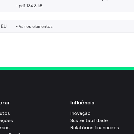
pdf 184.8 kB
_EU
Vários elementos,
orar
Influência
utos
Inovação
cações
Sustentabilidade
rsos
Relatórios financeiros