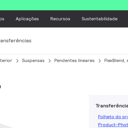
os
Aplicações
Recursos
Sustentabilidade
ransferências
terior
Suspensas
Pendentes lineares
FlexBlend,
o
Transferênci
Folheto do p
Product-Pho