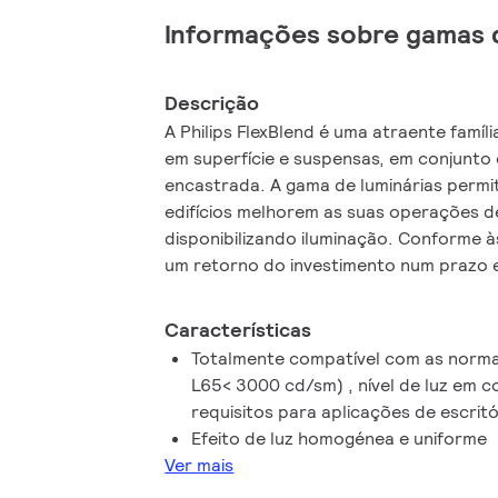
Informações sobre gamas 
Descrição
A Philips FlexBlend é uma atraente famíl
em superfície e suspensas, em conjunto
encastrada. A gama de luminárias permi
edifícios melhorem as suas operações d
disponibilizando iluminação. Conforme 
um retorno do investimento num prazo e
FlexBlend fornece a flexibilidade necess
adaptabilidade do design. Isto permite i
Características
luminárias no local, em qualquer mome
Totalmente compatível com as normas
luminária é suspensa, amanhã pode ser
L65< 3000 cd/sm) , nível de luz em 
instalação montada em superfície no lo
requisitos para aplicações de escritó
possível. A gama de luminárias montada
Efeito de luz homogénea e uniforme
ajusta-se a vários espaços de escritório
Ver mais
escritório "open space", corredores, re