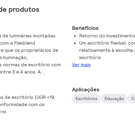
de produtos
Benefícios
ia de luminárias montadas
Retorno do investiment
 com a Flexblend
Um escritório flexível, c
te que os proprietários de
relativamente à escolha 
e iluminação,
escritório
às normas de escritório com
Ver mais
ntre 3 e 4 anos. A
ária através da
nstalar facilmente as
Aplicações
nto. Mesmo quando a atual
 de escritório (UGR <19,
Escritórios
Educação
C
 adaptada para uma
conformidade com os
cal. O contrário também é
rio
s em superfície e suspensas
 diferentes, tais como
ceção ou salas de reunião.