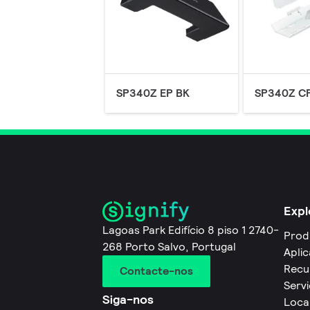
SP340Z EP BK
SP340Z C
Expl
Lagoas Park Edifício 8 piso 1 2740-
Prod
268 Porto Salvo, Portugal
Apli
Recu
Contacte-nos
Servi
Siga-nos
Loca