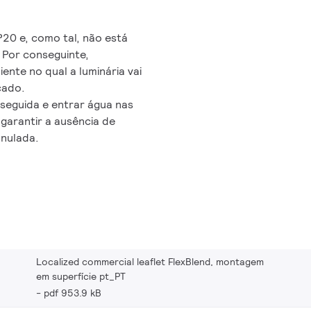
e produtos e de forma
o de iluminação. Isto
xBlend de forma
20 e, como tal, não está
 linha amanhã. O
 Por conseguinte,
. Dado que a tecnologia
te no qual a luminária vai
ctável que a solução de
cado.
orporar inovações que
seguida e entrar água nas
perações. Por este motivo,
 garantir a ausência de
ções de conetividade e
anulada.
e ser emparelhada com
tware, tais como o Interact
nsores existentes ou
ta forma, preparada para o
uer componente de sistema,
ase posterior. Uma
nstalações e renovações.
Localized commercial leaflet FlexBlend, montagem
em superfície pt_PT
pdf 953.9 kB