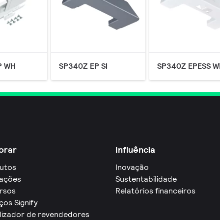
P WH
SP340Z EP SI
SP340Z EPESS W
orar
Influência
utos
Inovação
cações
Sustentabilidade
rsos
Relatórios financeiros
ços Signify
lizador de revendedores