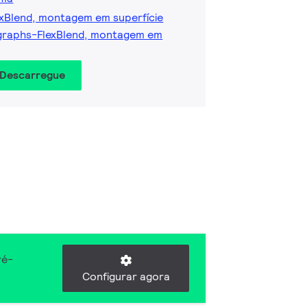
exBlend, montagem em superfície
graphs-FlexBlend, montagem em
 Descarregue
ré-
Configurar agora