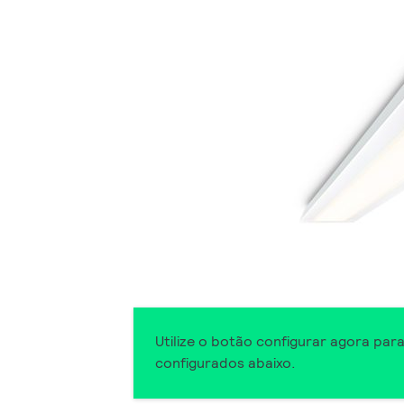
Utilize o botão configurar agora par
configurados abaixo.