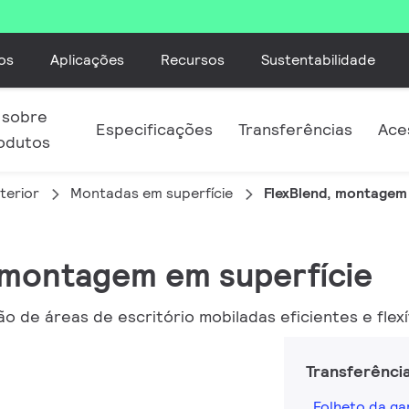
os
Aplicações
Recursos
Sustentabilidade
 sobre
Especificações
Transferências
Ace
odutos
terior
Montadas em superfície
FlexBlend, montagem 
, montagem em superfície
ão de áreas de escritório mobiladas eficientes e flexí
Transferênci
Folheto da g