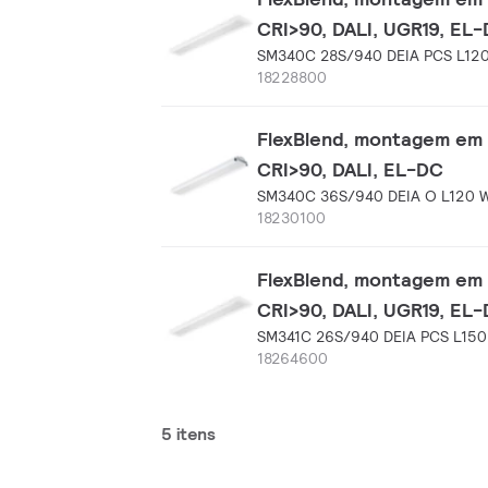
CRI>90, DALI, UGR19, EL
SM340C 28S/940 DEIA PCS L12
18228800
FlexBlend, montagem em 
CRI>90, DALI, EL-DC
SM340C 36S/940 DEIA O L120 
18230100
FlexBlend, montagem em 
CRI>90, DALI, UGR19, EL
SM341C 26S/940 DEIA PCS L15
18264600
5 itens