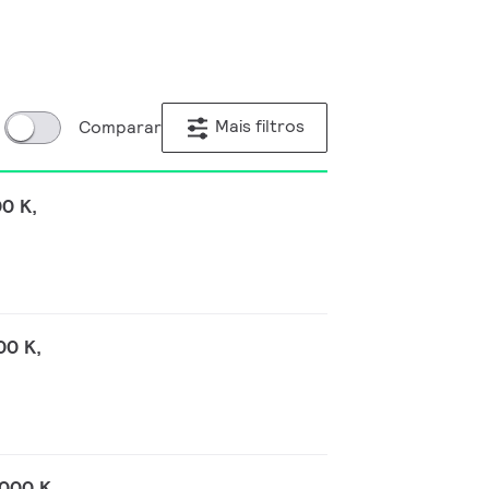
Mais filtros
Comparar
0 K,
00 K,
000 K,