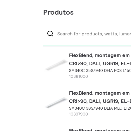
Produtos
FlexBlend, montagem em 
CRI>90, DALI, UGR19, EL
SM340C 35S/940 DEIA PCS L15
10361000
FlexBlend, montagem em 
CRI>90, DALI, UGR19, EL
SM340C 36S/940 DEIA MLO L12
10397900
FlexBlend, montagem em 