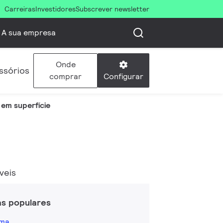
Carreiras
Investidores
Subscrever newsletter
A sua empresa
Onde
ssórios
Configurar
comprar
em superfície
veis
as populares
ama