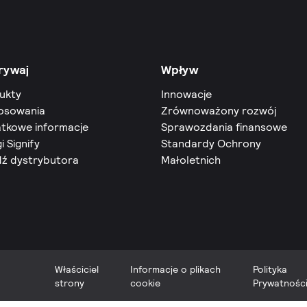
rywaj
Wpływ
ukty
Innowacje
osowania
Zrównoważony rozwój
tkowe informacje
Sprawozdania finansowe
i Signify
Standardy Ochrony
dź dystrybutora
Małoletnich
Właściciel
Informacje o plikach
Polityka
strony
cookie
Prywatnośc