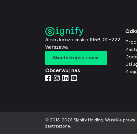
Odk
Aleje Jerozolimskie 195B, 02-222
Prod
Warszawa
Zast
Doda
Skontaktuj się z nami
Usług
Obserwuj nas
Znaj
© 2018-2026 Signify Holding. Wszelkie prawa
zastrzeżone.