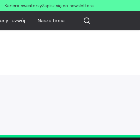
Kariera
Inwestorzy
Zapisz się do newslettera
ony rozwój
Nasza firma