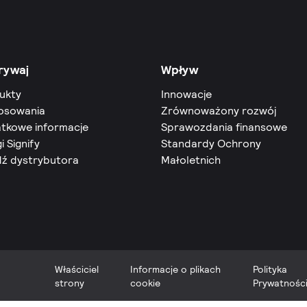
rywaj
Wpływ
ukty
Innowacje
osowania
Zrównoważony rozwój
tkowe informacje
Sprawozdania finansowe
i Signify
Standardy Ochrony
dź dystrybutora
Małoletnich
Właściciel
Informacje o plikach
Polityka
strony
cookie
Prywatnośc