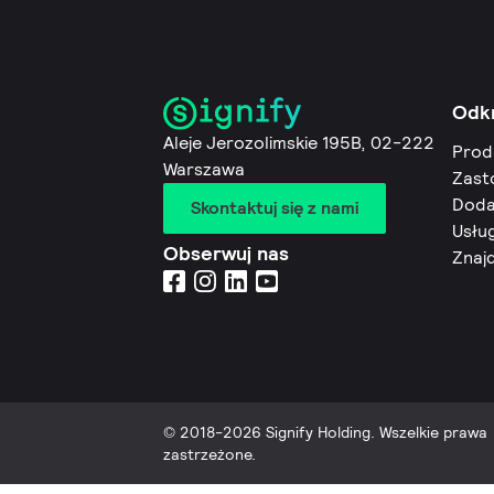
Odk
Aleje Jerozolimskie 195B, 02-222
Prod
Warszawa
Zast
Doda
Skontaktuj się z nami
Usług
Obserwuj nas
Znaj
© 2018-2026 Signify Holding. Wszelkie prawa
zastrzeżone.