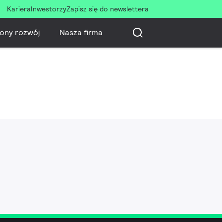
Kariera
Inwestorzy
Zapisz się do newslettera
ony rozwój
Nasza firma