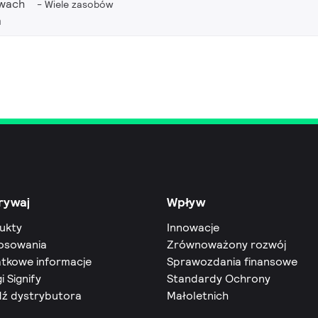
twach
Wiele zasobów
m
rywaj
Wpływ
ukty
Innowacje
osowania
Zrównoważony rozwój
tkowe informacje
Sprawozdania finansowe
i Signify
Standardy Ochrony
dź dystrybutora
Małoletnich