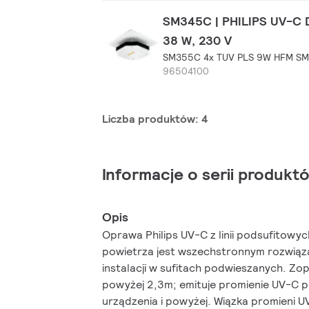
SM345C | PHILIPS UV-C D
38 W, 230 V
SM355C 4x TUV PLS 9W HFM S
96504100
Liczba produktów: 4
Informacje o serii produkt
Opis
Oprawa Philips UV-C z linii podsufitowy
powietrza jest wszechstronnym rozwią
instalacji w sufitach podwieszanych. Z
powyżej 2,3m; emituje promienie UV-C 
urządzenia i powyżej. Wiązka promieni 