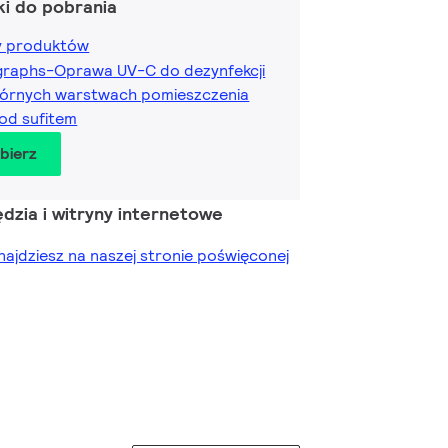
ki do pobrania
ny produktów
graphs-Oprawa UV-C do dezynfekcji
górnych warstwach pomieszczenia
od sufitem
obierz
dzia i witryny internetowe
znajdziesz na naszej stronie poświęconej