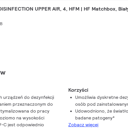
ISINFECTION UPPER AIR, 4, HFM | HF Matchbox, Biały 
MB
ów
Korzyści
ch urządzeń do dezynfekcji
Umożliwia dyskretne dez
zaniem przeznaczonym do
osób pod zainstalowany
optymalizowana do pracy
Udowodniono, że światło
poziomo na wysokości
badane patogeny*
UV-C jest odpowiednio
Zobacz więcej