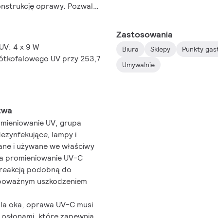
konstrukcję oprawy. Pozwala
ie umożliwiając
 którym działa urządzenie.
Zastosowania
UV: 4 x 9 W
Biura
Sklepy
Punkty gas
ótkofalowego UV przy 253,7
Umywalnie
twa
mieniowanie UV, grupa
dezynfekujące, lampy i
ane i używane we właściwy
na promieniowanie UV-C
 reakcją podobną do
 poważnym uszkodzeniem
dla oka, oprawa UV-C musi
 osłonami, które zapewnią