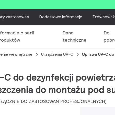
ary zastosowań
Dodatkowe informacje
Zrównoważ
nformacje o serii
Dane
Do
roduktów
techniczne
pobr
lenie wewnętrzne
Urządzenia UV-C
Oprawa UV-C do 
-C do dezynfekcji powietr
zczenia do montażu pod s
(WYŁĄCZNIE DO ZASTOSOWAŃ PROFESJONALNYCH)