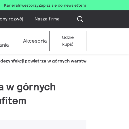
Kariera
Inwestorzy
Zapisz się do newslettera
ony rozwój
Nasza firma
Gdzie
Akcesoria
kupić
ania
dezynfekcji powietrza w górnych warstwach pomieszczenia 
za w górnych
ufitem