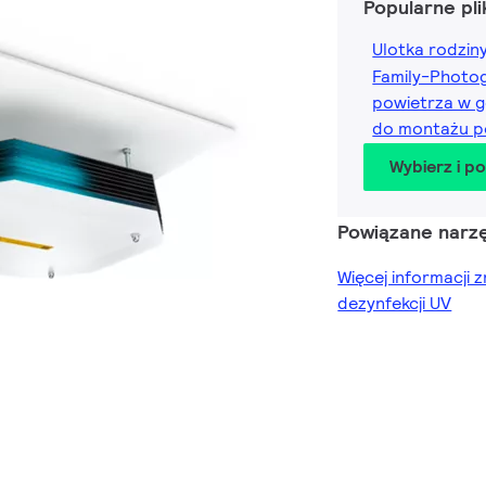
Popularne pli
Ulotka rodzi
Family-Photo
powietrza w 
do montażu p
Wybierz i p
Powiązane narzę
Więcej informacji 
dezynfekcji UV