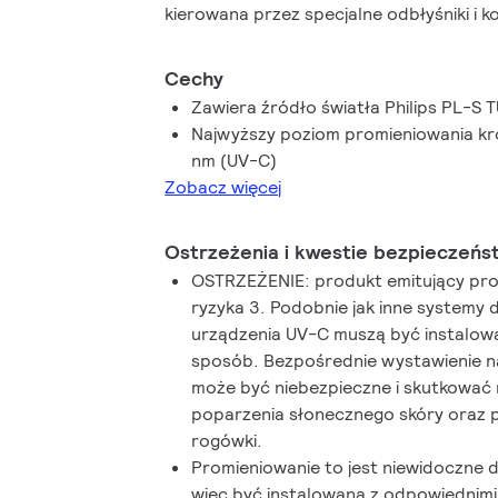
kierowana przez specjalne odbłyśniki i 
to na dezynfekcję powietrza, jednocześn
kontynuowanie pracy w pomieszczeniu, w
Cechy
Zawiera źródło światła Philips PL-S T
Najwyższy poziom promieniowania kr
nm (UV-C)
Zobacz więcej
Ostrzeżenia i kwestie bezpieczeńs
OSTRZEŻENIE: produkt emitujący pro
ryzyka 3. Podobnie jak inne systemy 
urządzenia UV-C muszą być instalow
sposób. Bezpośrednie wystawienie 
może być niebezpieczne i skutkować
poparzenia słonecznego skóry oraz
rogówki.
Promieniowanie to jest niewidoczne 
więc być instalowana z odpowiednimi