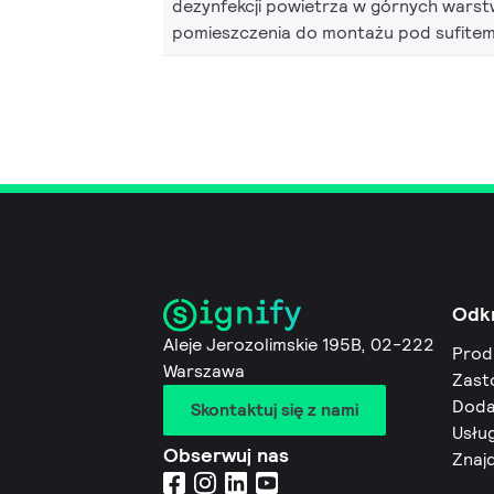
dezynfekcji powietrza w górnych wars
pomieszczenia do montażu pod sufite
Odk
Aleje Jerozolimskie 195B, 02-222
Prod
Warszawa
Zast
Doda
Skontaktuj się z nami
Usług
Obserwuj nas
Znaj