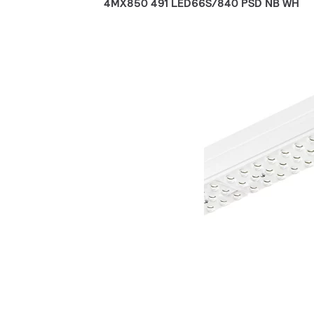
4MX850 491 LED66S/840 PSD NB WH