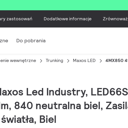
ary zastosowań
Dodatkowe informacje
Zrównoważ
czne
Do pobrania
lenie wewnętrzne
Trunking
Maxos LED
4MX850 4
Maxos Led Industry, LED66S
m, 840 neutralna biel, Zasi
światła, Biel