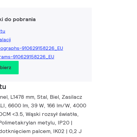
ki do pobrania
ktu
alacji
tographs-910629158226_EU
grams-910629158226_EU
obierz
tu
nel, L1478 mm, Stal, Biel, Zasilacz
ALI, 6600 lm, 39 W, 166 lm/W, 4000
SDCM <3.5, Wąski rozsył światła,
olimetakrylan metylu, IP20 |
otknięciem palcem, IK02 | 0,2 J