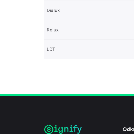
Dialux
Relux
LDT
Odk