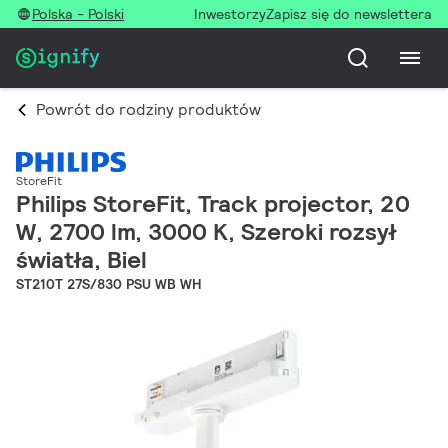
Polska - Polski
Inwestorzy
Zapisz się do newslettera
Powrót do rodziny produktów
StoreFit
Philips StoreFit, Track projector, 20
W, 2700 lm, 3000 K, Szeroki rozsył
światła, Biel
ST210T 27S/830 PSU WB WH