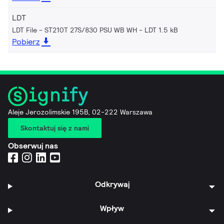
LDT
LDT File - ST210T 27S/830 PSU WB WH
LDT 1.5 kB
Pobierz
Aleje Jerozolimskie 195B, 02-222 Warszawa
Skontaktuj się z nami
Obserwuj nas
Odkrywaj
Wpływ