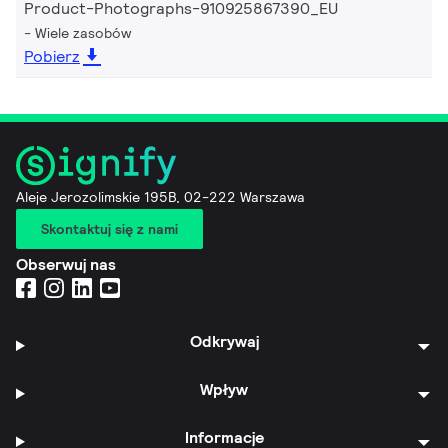
Product-Photographs-910925867390_EU
Wiele zasobów
Pobierz
Aleje Jerozolimskie 195B, 02-222 Warszawa
Skontaktuj się z nami
Obserwuj nas
Odkrywaj
Wpływ
Informacje