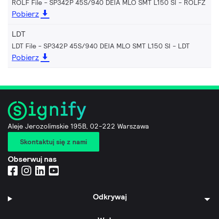
ROLF File - SP342P 45S/940 DEIA MLO SMT L150 SI
ROLFZ
Pobierz
LDT
LDT File - SP342P 45S/940 DEIA MLO SMT L150 SI
LDT
Pobierz
Aleje Jerozolimskie 195B, 02-222 Warszawa
Skontaktuj się z nami
Obserwuj nas
Odkrywaj