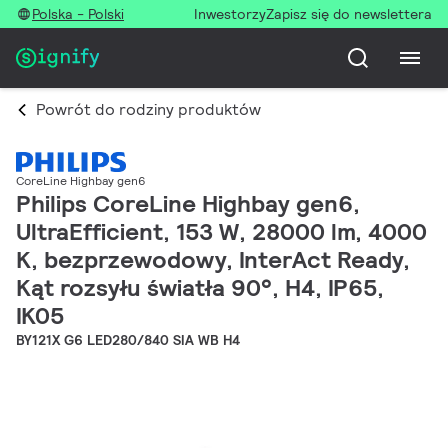
Polska - Polski
Inwestorzy
Zapisz się do newslettera
Powrót do rodziny produktów
CoreLine Highbay gen6
Philips CoreLine Highbay gen6,
UltraEfficient, 153 W, 28000 lm, 4000
K, bezprzewodowy, InterAct Ready,
Kąt rozsyłu światła 90°, H4, IP65,
IK05
BY121X G6 LED280/840 SIA WB H4