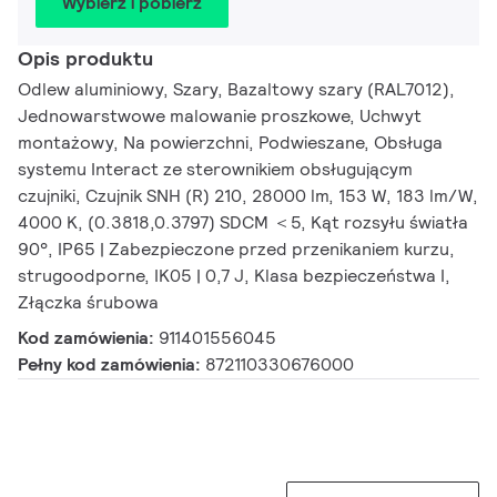
Wybierz i pobierz
Opis produktu
Odlew aluminiowy, Szary, Bazaltowy szary (RAL7012),
Jednowarstwowe malowanie proszkowe, Uchwyt
montażowy, Na powierzchni, Podwieszane, Obsługa
systemu Interact ze sterownikiem obsługującym
czujniki, Czujnik SNH (R) 210, 28000 lm, 153 W, 183 lm/W,
4000 K, (0.3818,0.3797) SDCM ＜5, Kąt rozsyłu światła
90°, IP65 | Zabezpieczone przed przenikaniem kurzu,
strugoodporne, IK05 | 0,7 J, Klasa bezpieczeństwa I,
Złączka śrubowa
Kod zamówienia:
911401556045
Pełny kod zamówienia:
872110330676000