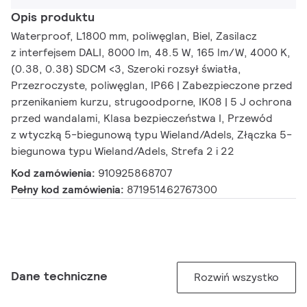
Opis produktu
Waterproof, L1800 mm, poliwęglan, Biel, Zasilacz
z interfejsem DALI, 8000 lm, 48.5 W, 165 lm/W, 4000 K,
(0.38, 0.38) SDCM <3, Szeroki rozsył światła,
Przezroczyste, poliwęglan, IP66 | Zabezpieczone przed
przenikaniem kurzu, strugoodporne, IK08 | 5 J ochrona
przed wandalami, Klasa bezpieczeństwa I, Przewód
z wtyczką 5-biegunową typu Wieland/Adels, Złączka 5-
biegunowa typu Wieland/Adels, Strefa 2 i 22
Kod zamówienia:
910925868707
Pełny kod zamówienia:
871951462767300
Dane techniczne
Rozwiń wszystko