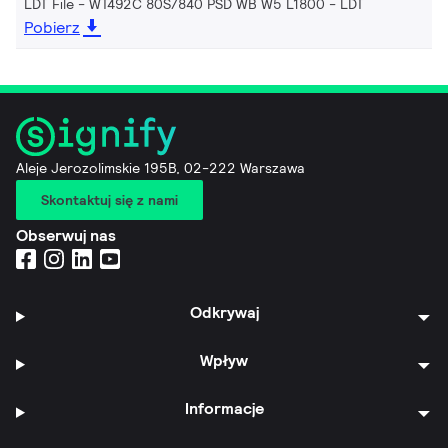
LDT File - WT492C 80S/840 PSD WB W5 L1800
LDT
Pobierz
Aleje Jerozolimskie 195B, 02-222 Warszawa
Skontaktuj się z nami
Obserwuj nas
Odkrywaj
Wpływ
Informacje