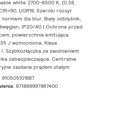
nable white 2700-6500 K, (0.38,
CRI>90, UGR19, Szeroki rozsył
 normami dla biur, Biały odbłyśnik,
liwęglan, IP20/40 | Ochrona przed
cem, powierzchnia emitująca
0,35 J wzmocniona, Klasa
I, Szybkozłączka ze zwolnieniem
Linka zabezpieczająca, Centralne
ryjne zasilane prądem stałym
:
910505101667
wienia:
871869997987400