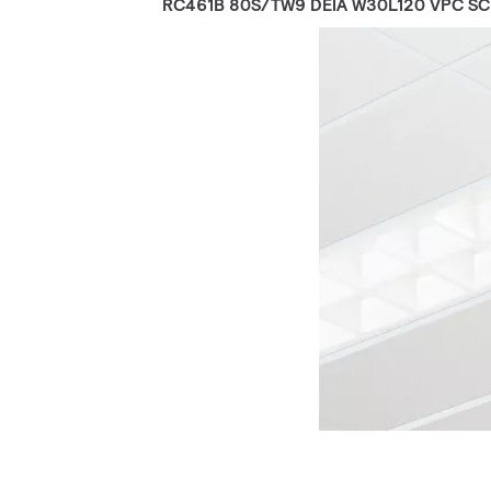
RC461B 80S/TW9 DEIA W30L120 VPC SC