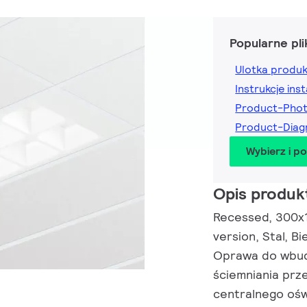
Popularne pli
Ulotka produ
Instrukcje inst
Product-Pho
Product-Diag
Wybierz i p
Opis produk
Recessed, 300x12
version, Stal, B
Oprawa do wbud
ściemniania prz
centralnego ośw