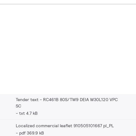
Tender text - RC461B 80S/TW9 DEIA W30L120 VPC
SC
txt 4.7 kB
Localized commercial leaflet 910505101667 pl_PL
pdf 369.9 kB