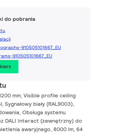
ki do pobrania
ktu
alacji
tographs-910505101667_EU
rams-910505101667_EU
obierz
tu
00 mm, Visible profile ceiling
iel, Sygnałowy biały (RAL9003),
owania, Obsługa systemu
ez DALI Interact (zewnętrzny) do
ietlenia awaryjnego, 8000 lm, 64