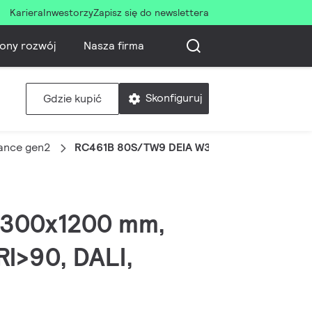
Kariera
Inwestorzy
Zapisz się do newslettera
ony rozwój
Nasza firma
Skonfiguruj
Gdzie kupić
ance gen2
RC461B 80S/TW9 DEIA W30L120 VPC SC
, 300x1200 mm,
I>90, DALI,