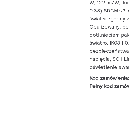
W, 122 lm/W, Tu
0.38) SDCM ≤3, 
światła zgodny z
Opalizowany, po
dotknięciem pal
światło, IK03 | 
bezpieczeństwa 
napięcia, SC | 
oświetlenie awa
Kod zamówienia
Pełny kod zamó