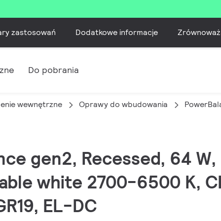
ary zastosowań
Dodatkowe informacje
Zrównoważ
czne
Do pobrania
lenie wewnętrzne
Oprawy do wbudowania
PowerBal
ance gen2, Recessed, 64 W
able white 2700-6500 K, CR
UGR19, EL-DC