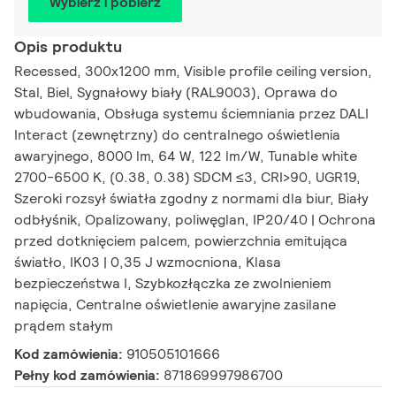
Wybierz i pobierz
Opis produktu
Recessed, 300x1200 mm, Visible profile ceiling version,
Stal, Biel, Sygnałowy biały (RAL9003), Oprawa do
wbudowania, Obsługa systemu ściemniania przez DALI
Interact (zewnętrzny) do centralnego oświetlenia
awaryjnego, 8000 lm, 64 W, 122 lm/W, Tunable white
2700-6500 K, (0.38, 0.38) SDCM ≤3, CRI>90, UGR19,
Szeroki rozsył światła zgodny z normami dla biur, Biały
odbłyśnik, Opalizowany, poliwęglan, IP20/40 | Ochrona
przed dotknięciem palcem, powierzchnia emitująca
światło, IK03 | 0,35 J wzmocniona, Klasa
bezpieczeństwa I, Szybkozłączka ze zwolnieniem
napięcia, Centralne oświetlenie awaryjne zasilane
prądem stałym
Kod zamówienia:
910505101666
Pełny kod zamówienia:
871869997986700