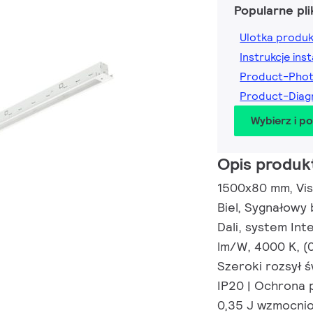
Popularne pli
Ulotka produ
Instrukcje inst
Product-Pho
Product-Dia
Wybierz i p
Opis produk
1500x80 mm, Visib
Biel, Sygnałowy 
Dali, system Int
lm/W, 4000 K, (
Szeroki rozsył ś
IP20 | Ochrona 
0,35 J wzmocnio