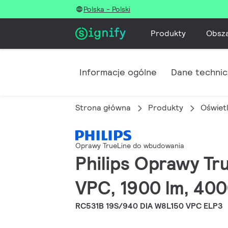
Polska - Polski
Produkty
Obsz
Informacje ogólne
Dane techni
Strona główna
Produkty
Oświet
Oprawy TrueLine do wbudowania
Philips Oprawy Tr
VPC, 1900 lm, 400
RC531B 19S/940 DIA W8L150 VPC ELP3