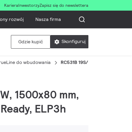
Kariera
Inwestorzy
Zapisz się do newslettera
ony rozwój
Nasza firma
Skonfiguruj
Gdzie kupić
rueLine do wbudowania
RC531B 19S/940 DIA W8L150 VP
8 W, 1500x80 mm,
t Ready, ELP3h