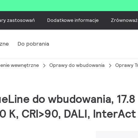
ary zastosowań
Dodatkowe informacje
Zrównoważ
czne
Do pobrania
lenie wewnętrzne
Oprawy do wbudowania
Oprawy T
ueLine do wbudowania, 17.
0 K, CRI>90, DALI, InterAc