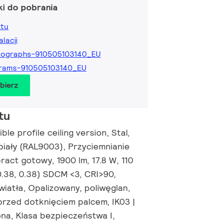
ki do pobrania
ktu
alacji
tographs-910505103140_EU
grams-910505103140_EU
obierz
tu
le profile ceiling version, Stal,
biały (RAL9003), Przyciemnianie
eract gotowy, 1900 lm, 17.8 W, 110
0.38, 0.38) SDCM <3, CRI>90,
wiatła, Opalizowany, poliwęglan,
przed dotknięciem palcem, IK03 |
na, Klasa bezpieczeństwa I,