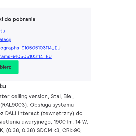
ki do pobrania
ktu
alacji
ographs-910505103114_EU
rams-910505103114_EU
obierz
tu
er ceiling version, Stal, Biel,
 (RAL9003), Obsługa systemu
ez DALI Interact (zewnętrzny) do
ietlenia awaryjnego, 1900 lm, 14 W,
K, (0.38, 0.38) SDCM <3, CRI>90,