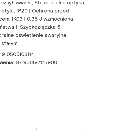
ozsył światła, Strukturalna optyka,
metylu, IP20 | Ochrona przed
cem, IK03 | 0,35 J wzmocniona,
ństwa I, Szybkozłączka 5-
ralne oświetlenie awaryjne
 stałym
:
910505103114
wienia:
871951497147900