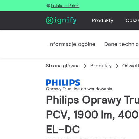
Polska - Polski
Produkty
Obsz
Informacje ogólne
Dane techni
Strona główna
Produkty
Oświet
Oprawy TrueLine do wbudowania
Philips Oprawy Tr
PCV, 1900 lm, 400
EL-DC