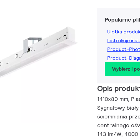
Popularne pli
Ulotka produ
Instrukcje inst
Product-Phot
Product-Diag
Wybierz i p
Opis produk
1410x80 mm, Plast
Sygnałowy biały
ściemniania prz
centralnego ośw
143 lm/W, 4000 