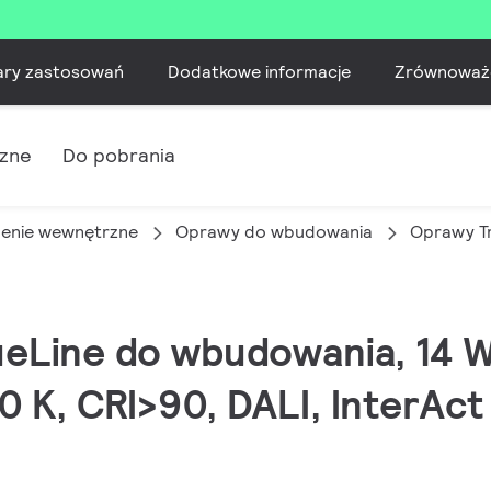
ary zastosowań
Dodatkowe informacje
Zrównoważ
czne
Do pobrania
lenie wewnętrzne
Oprawy do wbudowania
Oprawy T
ueLine do wbudowania, 14 
0 K, CRI>90, DALI, InterAct