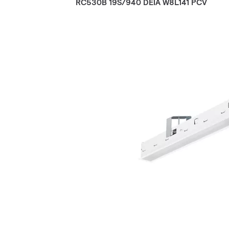
RC530B 19S/940 DEIA W8L141 PCV