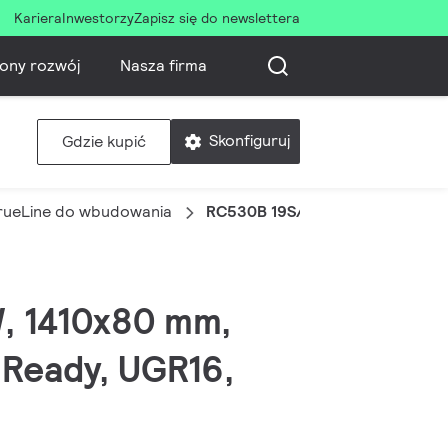
Kariera
Inwestorzy
Zapisz się do newslettera
ony rozwój
Nasza firma
Skonfiguruj
Gdzie kupić
rueLine do wbudowania
RC530B 19S/940 DEIA W8L141 P
W, 1410x80 mm,
 Ready, UGR16,