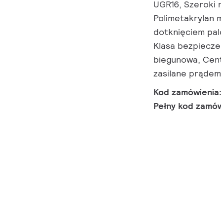
UGR16, Szeroki r
Polimetakrylan 
dotknięciem pal
Klasa bezpiecze
biegunowa, Cent
zasilane prądem
Kod zamówienia
Pełny kod zamó