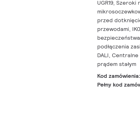
UGR19, Szeroki 
mikrosoczewkowa
przed dotknięc
przewodami, IK0
bezpieczeństwa 
podłączenia zasi
DALI, Centralne
prądem stałym
Kod zamówienia
Pełny kod zamó