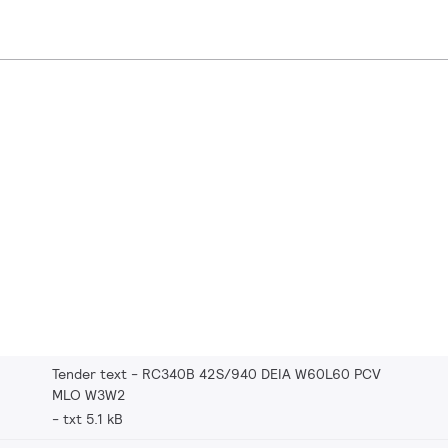
Tender text - RC340B 42S/940 DEIA W60L60 PCV
MLO W3W2
txt 5.1 kB