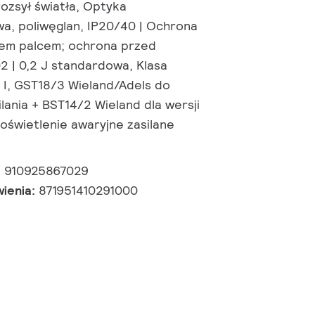
rozsył światła, Optyka
, poliwęglan, IP20/40 | Ochrona
iem palcem; ochrona przed
2 | 0,2 J standardowa, Klasa
I, GST18/3 Wieland/Adels do
lania + BST14/2 Wieland dla wersji
 oświetlenie awaryjne zasilane
:
910925867029
wienia:
871951410291000