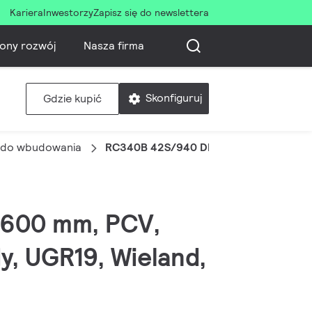
Kariera
Inwestorzy
Zapisz się do newslettera
ony rozwój
Nasza firma
Skonfiguruj
Gdzie kupić
d do wbudowania
RC340B 42S/940 DEIA W60L60 PCV M
x600 mm, PCV,
y, UGR19, Wieland,