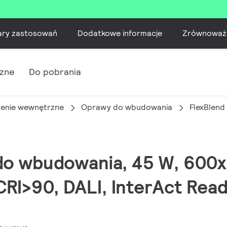
ary zastosowań
Dodatkowe informacje
Zrównoważ
czne
Do pobrania
lenie wewnętrzne
Oprawy do wbudowania
FlexBlen
d do wbudowania, 45 W, 600
CRI>90, DALI, InterAct Read