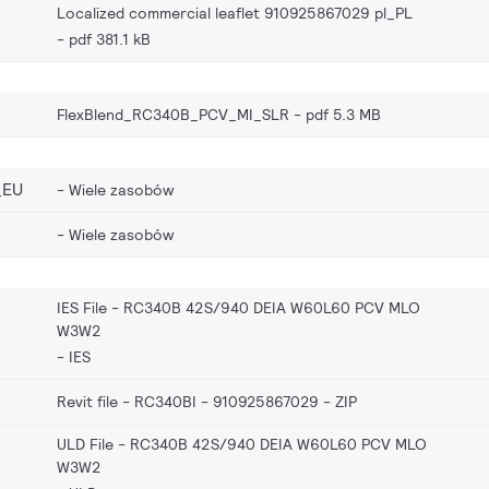
Localized commercial leaflet 910925867029 pl_PL
pdf 381.1 kB
FlexBlend_RC340B_PCV_MI_SLR
pdf 5.3 MB
_EU
Wiele zasobów
Wiele zasobów
IES File - RC340B 42S/940 DEIA W60L60 PCV MLO
W3W2
IES
Revit file - RC340BI - 910925867029
ZIP
ULD File - RC340B 42S/940 DEIA W60L60 PCV MLO
W3W2