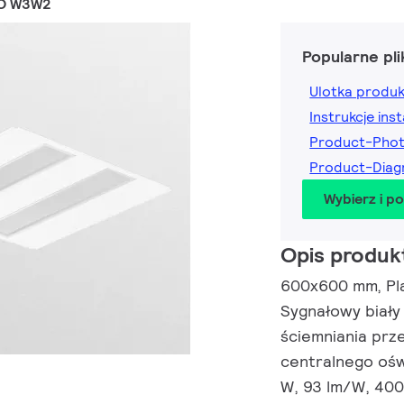
LO W3W2
Popularne pli
Ulotka produ
Instrukcje inst
Product-Pho
Product-Dia
Wybierz i p
Opis produk
600x600 mm, Plas
Sygnałowy biały
ściemniania prz
centralnego ośw
W, 93 lm/W, 400