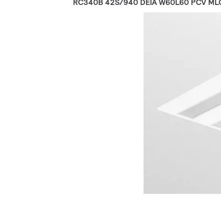
RC340B 42S/940 DEIA W60L60 PCV M