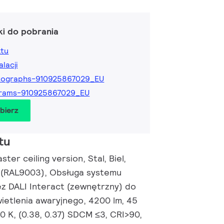
ki do pobrania
ktu
alacji
tographs-910925867029_EU
grams-910925867029_EU
obierz
tu
ter ceiling version, Stal, Biel,
 (RAL9003), Obsługa systemu
ez DALI Interact (zewnętrzny) do
ietlenia awaryjnego, 4200 lm, 45
0 K, (0.38, 0.37) SDCM ≤3, CRI>90,