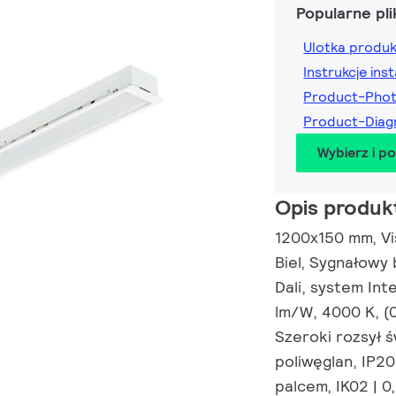
Popularne pli
Ulotka produ
Instrukcje inst
Product-Pho
Product-Dia
Wybierz i p
Opis produk
1200x150 mm, Visi
Biel, Sygnałowy 
Dali, system Int
lm/W, 4000 K, (
Szeroki rozsył 
poliwęglan, IP2
palcem, IK02 | 0