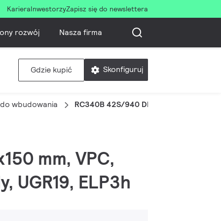
Kariera
Inwestorzy
Zapisz się do newslettera
ony rozwój
Nasza firma
Skonfiguruj
Gdzie kupić
d do wbudowania
RC340B 42S/940 DIA W15L120 VPC ML
0x150 mm, VPC,
dy, UGR19, ELP3h