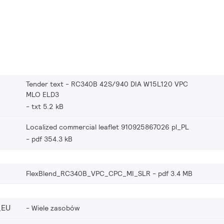
Tender text - RC340B 42S/940 DIA W15L120 VPC
MLO ELD3
txt 5.2 kB
Localized commercial leaflet 910925867026 pl_PL
pdf 354.3 kB
FlexBlend_RC340B_VPC_CPC_MI_SLR
pdf 3.4 MB
_EU
Wiele zasobów