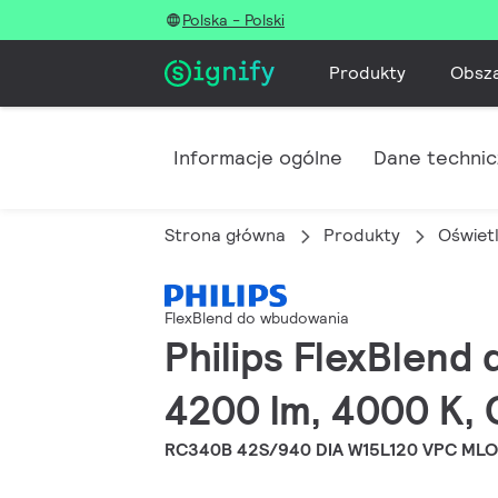
Polska - Polski
Produkty
Obsz
Informacje ogólne
Dane techni
Strona główna
Produkty
Oświet
FlexBlend do wbudowania
Philips FlexBlend
4200 lm, 4000 K, 
RC340B 42S/940 DIA W15L120 VPC MLO