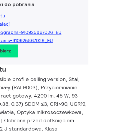
ki do pobrania
ktu
alacji
tographs-910925867026_EU
grams-910925867026_EU
obierz
tu
ble profile ceiling version, Stal,
biały (RAL9003), Przyciemnianie
eract gotowy, 4200 lm, 45 W, 93
0.38, 0.37) SDCM ≤3, CRI>90, UGR19,
światła, Optyka mikrosoczewkowa,
0 | Ochrona przed dotknięciem
,2 J standardowa, Klasa