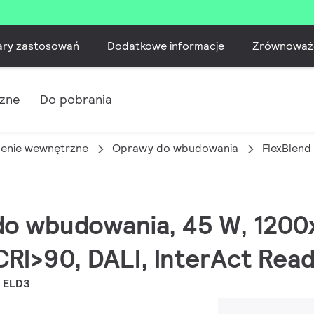
ary zastosowań
Dodatkowe informacje
Zrównoważ
czne
Do pobrania
lenie wewnętrzne
Oprawy do wbudowania
FlexBlen
 do wbudowania, 45 W, 120
CRI>90, DALI, InterAct Rea
 ELD3