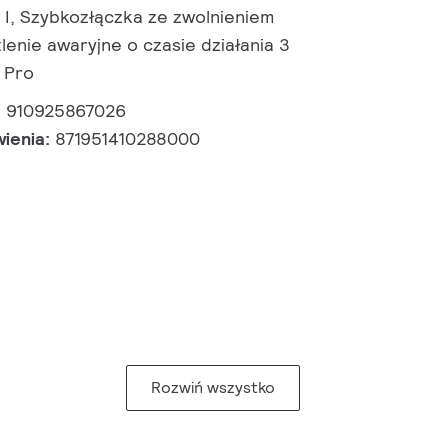
I, Szybkozłączka ze zwolnieniem
lenie awaryjne o czasie działania 3
i Pro
:
910925867026
wienia:
871951410288000
Rozwiń wszystko