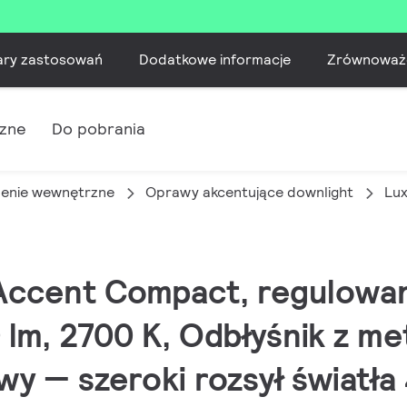
ary zastosowań
Dodatkowe informacje
Zrównoważ
czne
Do pobrania
lenie wewnętrzne
Oprawy akcentujące downlight
Lu
 Accent Compact, regulowan
lm, 2700 K, Odbłyśnik z me
y — szeroki rozsył światła