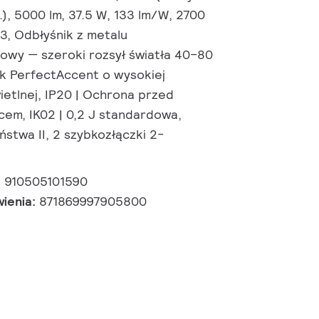
ł.), 5000 lm, 37.5 W, 133 lm/W, 2700
<3, Odbłyśnik z metalu
owy — szeroki rozsył światła 40–80
ik PerfectAccent o wysokiej
ietlnej, IP20 | Ochrona przed
cem, IK02 | 0,2 J standardowa,
stwa II, 2 szybkozłączki 2-
:
910505101590
wienia:
871869997905800