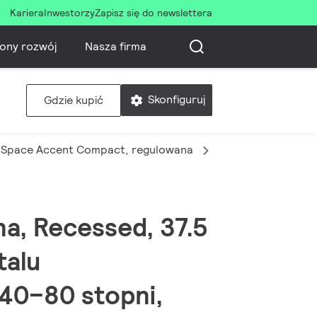
Kariera
Inwestorzy
Zapisz się do newslettera
ony rozwój
Nasza firma
Skonfiguruj
Gdzie kupić
xSpace Accent Compact, regulowana
RS771B 49S/827 P
a, Recessed, 37.5
talu
 40–80 stopni,