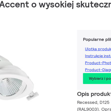
Accent o wysokiej skuteczn
Popularne pli
Ulotka produ
Instrukcje inst
Product-Pho
Product-Dia
Wybierz i p
Opis produk
Recessed, D125 m
(RAL9003), Opr