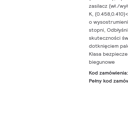
zasilacz (wł./wy
K, (0.458,0.410)
o wysostrumieni
stopni, Odbłyśn
skuteczności św
dotknięciem pal
Klasa bezpieczeń
biegunowe
Kod zamówienia
Pełny kod zamó