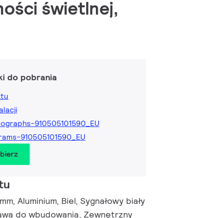
ości świetlnej,
ki do pobrania
ktu
alacji
tographs-910505101590_EU
grams-910505101590_EU
obierz
tu
m, Aluminium, Biel, Sygnałowy biały
awa do wbudowania, Zewnętrzny