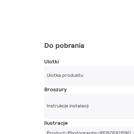
Do pobrania
Ulotki
Ulotka produktu
Broszury
Instrukcje instalacji
Ilustracje
Product-Photographs-910505101590_