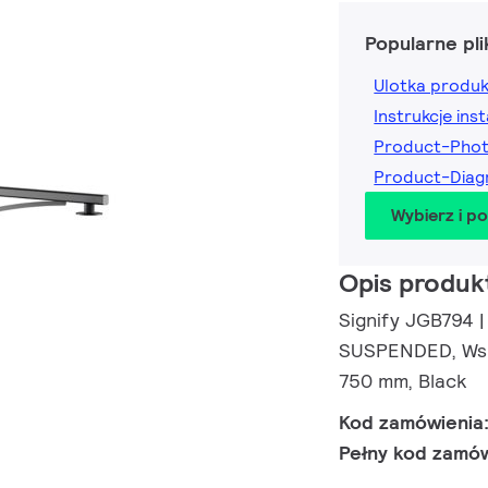
Popularne pli
Ulotka produ
Instrukcje inst
Product-Pho
Product-Dia
Wybierz i p
Opis produk
Signify JGB794
SUSPENDED, Wsp
750 mm, Black
Kod zamówienia
Pełny kod zamó