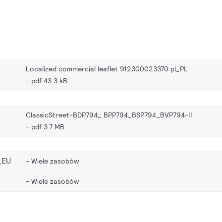
Localized commercial leaflet 912300023370 pl_PL
pdf 43.3 kB
ClassicStreet-BDP794_ BPP794_BSP794_BVP794-II
pdf 3.7 MB
_EU
Wiele zasobów
Wiele zasobów