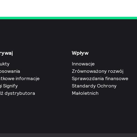
rywaj
Wpływ
ukty
Innowacje
osowania
Zrównoważony rozwój
tkowe informacje
Sprawozdania finansowe
i Signify
Standardy Ochrony
dź dystrybutora
Małoletnich