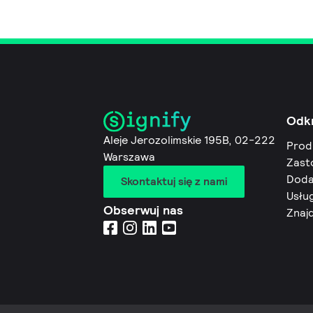
Odk
Aleje Jerozolimskie 195B, 02-222
Prod
Warszawa
Zast
Doda
Skontaktuj się z nami
Usług
Obserwuj nas
Znaj