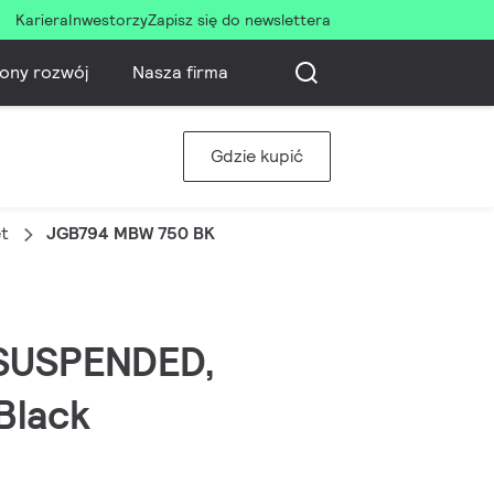
Kariera
Inwestorzy
Zapisz się do newslettera
ony rozwój
Nasza firma
Gdzie kupić
et
JGB794 MBW 750 BK
 SUSPENDED,
Black