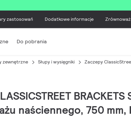
ary zastosowań
Dodatkowe informacje
Zrównoważ
czne
Do pobrania
 zewnętrzne
Słupy i wysięgniki
Zaczepy ClassicStre
| CLASSICSTREET BRACKETS
ażu naściennego, 750 mm, 