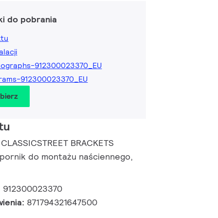
ki do pobrania
ktu
alacji
tographs-912300023370_EU
grams-912300023370_EU
obierz
tu
 | CLASSICSTREET BRACKETS
ornik do montażu naściennego,
:
912300023370
wienia:
871794321647500