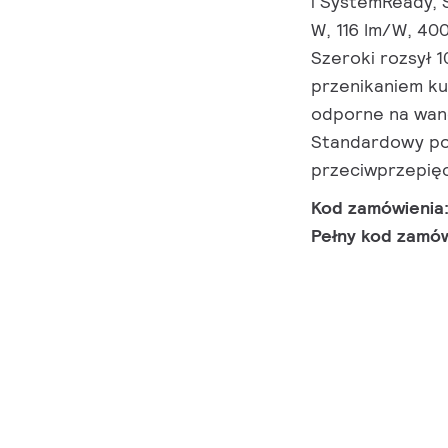
i SystemReady, S
W, 116 lm/W, 400
Szeroki rozsył 
przenikaniem ku
odporne na wand
Standardowy po
przeciwprzepię
Kod zamówienia
Pełny kod zamó