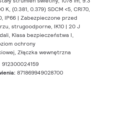
tały strumień świetlny, 1078 lm, 9.3
0 K, (0.381, 0.379) SDCM <5, CRI70,
10, IP66 | Zabezpieczone przed
rzu, strugoodporne, IK10 | 20 J
ali, Klasa bezpieczeństwa I,
ziom ochrony
ciowej, Złączka wewnętrzna
:
912300024159
wienia:
871869949028700