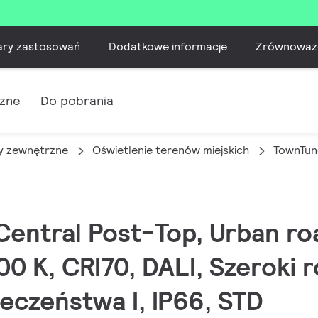
ary zastosowań
Dodatkowe informacje
Zrównoważ
czne
Do pobrania
 zewnętrzne
Oświetlenie terenów miejskich
TownTun
Central Post-Top, Urban roa
00 K, CRI70, DALI, Szeroki r
ieczeństwa I, IP66, STD