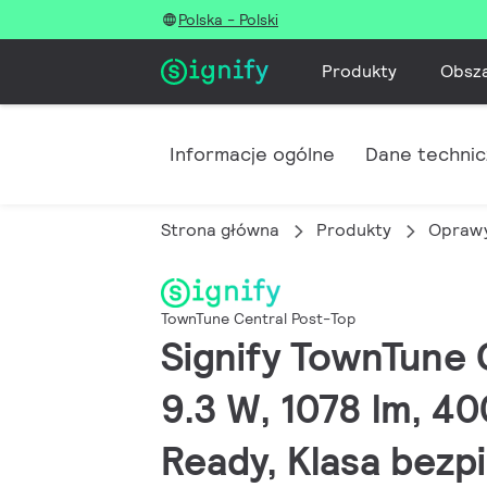
Polska - Polski
Produkty
Obsz
Informacje ogólne
Dane techni
Strona główna
Produkty
Oprawy
TownTune Central Post-Top
Signify TownTune 
9.3 W, 1078 lm, 40
Ready, Klasa bezp