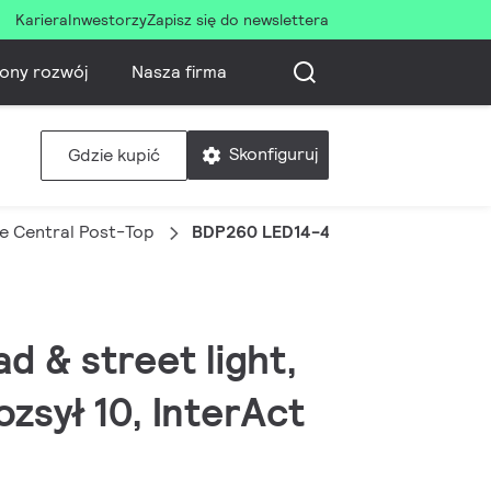
Kariera
Inwestorzy
Zapisz się do newslettera
ony rozwój
Nasza firma
Skonfiguruj
Gdzie kupić
e Central Post-Top
BDP260 LED14-4S/740 DW10 CLO SR
d & street light,
ozsył 10, InterAct