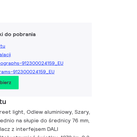
ki do pobrania
ktu
alacji
tographs-912300024159_EU
grams-912300024159_EU
obierz
tu
eet light, Odlew aluminiowy, Szary,
dnio na słupie do średnicy 76 mm,
lacz z interfejsem DALI