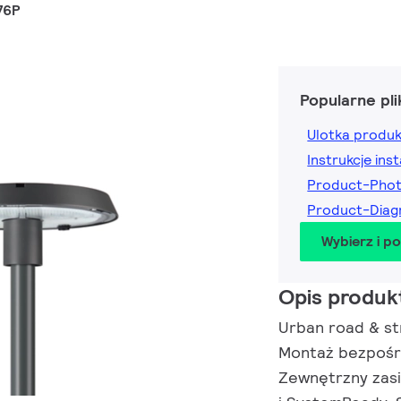
76P
Popularne pli
Ulotka produ
Instrukcje inst
Product-Pho
Product-Dia
Wybierz i p
Opis produk
Urban road & str
Montaż bezpośre
Zewnętrzny zasi